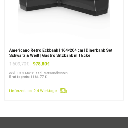
Americano Retro Eckbank | 164×204 cm | Dinerbank Set
Schwarz & Weiß | Gastro Sitzbank mit Ecke
Ursprünglicher
Aktueller
1.609,70
€
978,80
€
Preis
Preis
exkl. 19 % MwSt. zzgl. Versandkosten
war:
ist:
Bruttopreis: 1164.77 €
1.609,70€
978,80€.
Lieferzeit:
ca. 2-4 Werktage