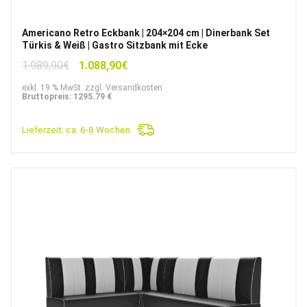
Americano Retro Eckbank | 204×204 cm | Dinerbank Set
Türkis & Weiß | Gastro Sitzbank mit Ecke
Ursprünglicher
Aktueller
1.989,90
€
1.088,90
€
Preis
Preis
exkl. 19 % MwSt. zzgl. Versandkosten
war:
ist:
Bruttopreis: 1295.79 €
1.989,90€
1.088,90€.
Lieferzeit:
ca. 6-8 Wochen