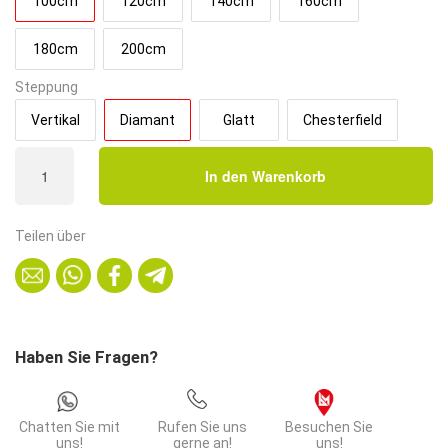
100cm
120cm
140cm
160cm
180cm
200cm
Steppung
Vertikal
Diamant
Glatt
Chesterfield
Gastro
In den Warenkorb
Sitzbank
Amsterdam
|
Teilen über
100
cm
breit
|
Kunstleder
Haben Sie Fragen?
Schwarz
|
Diamant
Chatten Sie mit
Rufen Sie uns
Besuchen Sie
|
uns!
gerne an!
uns!