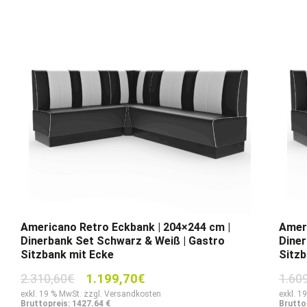
Americano Retro Eckbank | 204×244 cm |
Ameri
Dinerbank Set Schwarz & Weiß | Gastro
Diner
Sitzbank mit Ecke
Sitzb
Ursprünglicher
Aktueller
2.310,60
€
1.199,70
€
1.60
Preis
Preis
exkl. 19 % MwSt. zzgl. Versandkosten
exkl. 1
Bruttopreis: 1427.64 €
Brutto