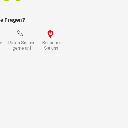
ie Fragen?
ie
Rufen Sie uns
Besuchen
ld
gerne an!
Sie uns!