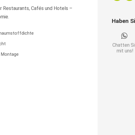
breit
r Restaurants, Cafés und Hotels –
|
omie.
Haben S
Kunstleder
Schwarz
haumstoffdichte
|
cht
Chatten S
Chesterfie
mit uns!
e Montage
|
Dinerbank
Menge