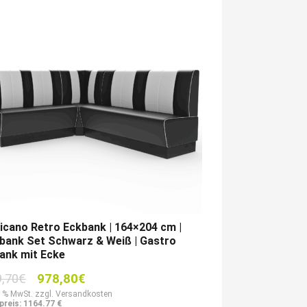
cano Retro Eckbank | 164×204 cm |
bank Set Schwarz & Weiß | Gastro
ank mit Ecke
Ursprünglicher
Aktueller
9,70
€
978,80
€
Preis
Preis
9 % MwSt. zzgl. Versandkosten
preis: 1164.77 €