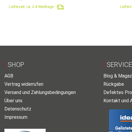
war:
ist:
Lieferzeit:
ca. 2-4 Werktage
Lieferz
2.310,60€
1.199,70€.
SHOP
SERVICE
AGB
Blog & Magaz
Vertrag widerrufen
Rückgabe
Versand und Zahlungsbedingungen
Defektes Pro
Über uns
Kontakt und 
Datenschutz
Impressum