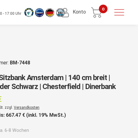
0
Konto
0 - 17:00 Uhr
mmer:
BM-7448
Sitzbank Amsterdam | 140 cm breit |
der Schwarz | Chesterfield | Dinerbank
€
St. zzgl.
Versandkosten
is:
667.47
€ (inkl. 19% MwSt.)
a. 6-8 Wochen