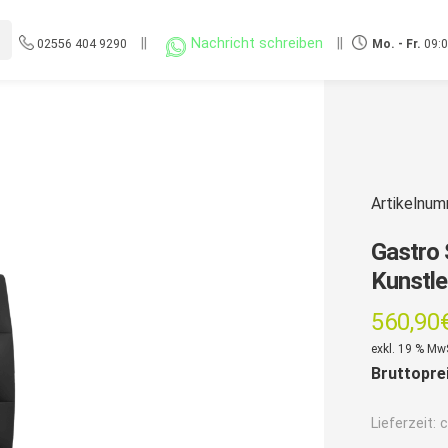
||
Nachricht schreiben
||
02556 404 9290
Mo. - Fr.
09:0
Artikelnu
Gastro 
Kunstle
560,90
exkl. 19 % Mw
Bruttopre
Lieferzeit:
c