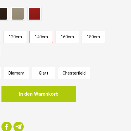
120cm
140cm
160cm
180cm
Diamant
Glatt
Chesterfield
In den Warenkorb
m
r