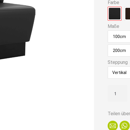
Farbe
Maße
100cm
200cm
Steppung
Vertikal
Gastro
Sitzbank
Amsterda
|
Teilen übe
140
cm