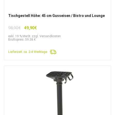
Tischgestell Höhe: 45 cm Gusseisen / Bistro und Lounge
Ursprünglicher
Aktueller
98,90
€
49,90
€
Preis
Preis
exkl. 19 % MwSt. zzgl. Versandkosten
war:
ist:
Bruttopreis: 59.38 €
98,90€
49,90€.
Lieferzeit:
ca. 2-4 Werktage