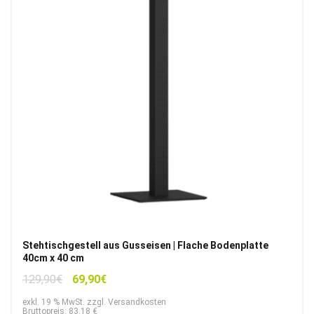
Stehtischgestell aus Gusseisen | Flache Bodenplatte
40cm x 40 cm
Ursprünglicher
Aktueller
129,90
€
69,90
€
Preis
Preis
exkl. 19 % MwSt. zzgl. Versandkosten
war:
ist:
Bruttopreis: 83.18 €