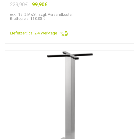
Ursprünglicher
Aktueller
229,90
€
99,90
€
Preis
Preis
exkl. 19 % MwSt. zzgl. Versandkosten
war:
ist:
Bruttopreis: 118.88 €
229,90€
99,90€.
Lieferzeit:
ca. 2-4 Werktage