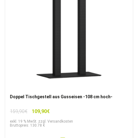
Doppel Tischgestell aus Gusseisen -108 cm hoch-
Ursprünglicher
Aktueller
159,90
€
109,90
€
Preis
Preis
exkl. 19 % MwSt. zzgl. Versandkosten
war:
ist:
Bruttopreis: 130.78 €
159,90€
109,90€.