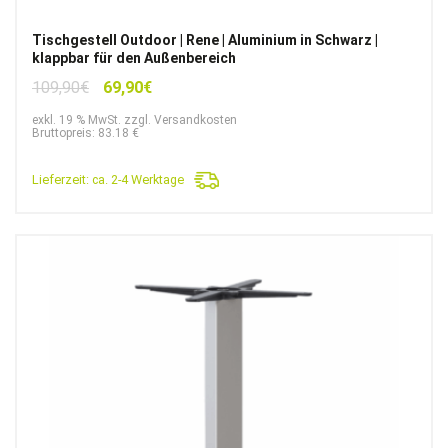
Tischgestell Outdoor | Rene | Aluminium in Schwarz |
klappbar für den Außenbereich
Ursprünglicher
Aktueller
109,90
€
69,90
€
Preis
Preis
exkl. 19 % MwSt. zzgl. Versandkosten
war:
ist:
Bruttopreis: 83.18 €
109,90€
69,90€.
Lieferzeit:
ca. 2-4 Werktage