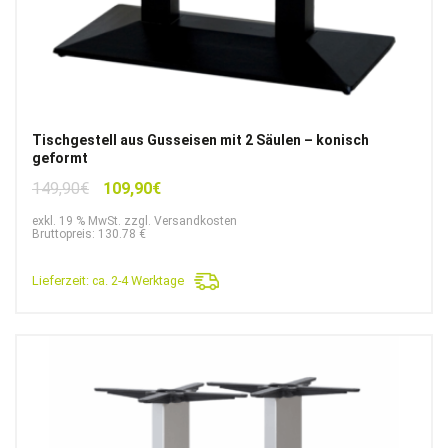
Tischgestell aus Gusseisen mit 2 Säulen – konisch
geformt
Ursprünglicher
Aktueller
149,90
€
109,90
€
Preis
Preis
exkl. 19 % MwSt. zzgl. Versandkosten
war:
ist:
Bruttopreis: 130.78 €
149,90€
109,90€.
Lieferzeit:
ca. 2-4 Werktage