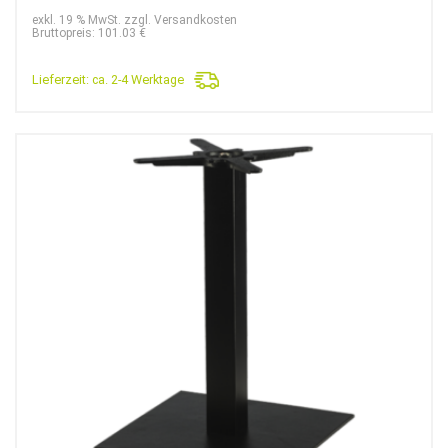
Preis
Preis
exkl. 19 % MwSt. zzgl. Versandkosten
war:
ist:
Bruttopreis: 101.03 €
129,90€
84,90€.
Lieferzeit:
ca. 2-4 Werktage