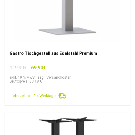
Gastro Tischgestell aus Edelstahl Premium
Ursprünglicher
Aktueller
119,90
€
69,90
€
Preis
Preis
exkl. 19 % MwSt. zzgl. Versandkosten
war:
ist:
Bruttopreis: 83.18 €
119,90€
69,90€.
Lieferzeit:
ca. 2-4 Werktage