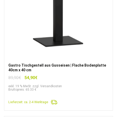
Gastro Tischgestell aus Gusseisen | Flache Bodenplatte
40cm x 40 cm
Ursprünglicher
Aktueller
89,90
€
54,90
€
Preis
Preis
exkl. 19 % MwSt. zzgl. Versandkosten
war:
ist:
Bruttopreis: 65.33 €
89,90€
54,90€.
Lieferzeit:
ca. 2-4 Werktage