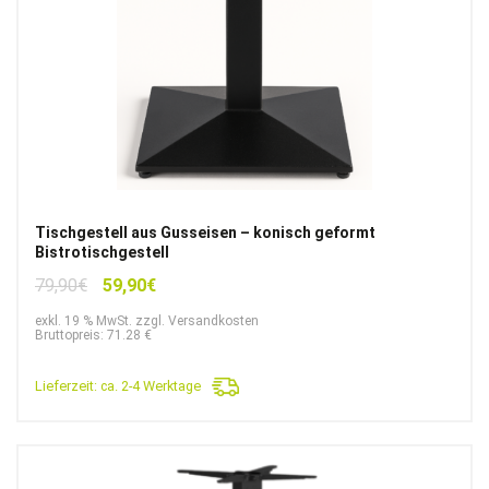
Tischgestell aus Gusseisen – konisch geformt
Bistrotischgestell
Ursprünglicher
Aktueller
79,90
€
59,90
€
Preis
Preis
exkl. 19 % MwSt. zzgl. Versandkosten
war:
ist:
Bruttopreis: 71.28 €
79,90€
59,90€.
Lieferzeit:
ca. 2-4 Werktage