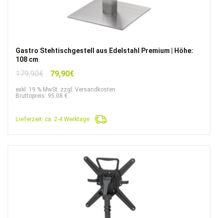
Gastro Stehtischgestell aus Edelstahl Premium | Höhe:
108 cm
Ursprünglicher
Aktueller
179,90
€
79,90
€
Preis
Preis
exkl. 19 % MwSt. zzgl. Versandkosten
war:
ist:
Bruttopreis: 95.08 €
179,90€
79,90€.
Lieferzeit:
ca. 2-4 Werktage