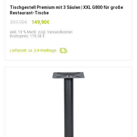
Tischgestell Premium mit 3 Säulen | XXL G800 für große
Restaurant-Tische
Ursprünglicher
Aktueller
359,90
€
149,90
€
Preis
Preis
exkl. 19 % MwSt. zzgl. Versandkosten
war:
ist:
Bruttopreis: 178.38 €
359,90€
149,90€.
Lieferzeit:
ca. 2-4 Werktage