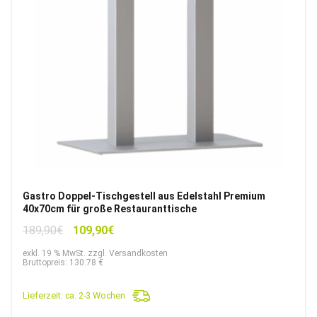
Gastro Doppel-Tischgestell aus Edelstahl Premium
40x70cm für große Restauranttische
Ursprünglicher
Aktueller
189,90
€
109,90
€
Preis
Preis
exkl. 19 % MwSt. zzgl. Versandkosten
war:
ist:
Bruttopreis: 130.78 €
189,90€
109,90€.
Lieferzeit:
ca. 2-3 Wochen