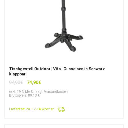
Tischgestell Outdoor | Vita | Gusseisen in Schwarz |
klappbar |
Ursprünglicher
Aktueller
94,90
€
74,90
€
Preis
Preis
exkl. 19 % MwSt. zzgl. Versandkosten
war:
ist:
Bruttopreis: 89.13 €
94,90€
74,90€.
Lieferzeit:
ca. 12-14 Wochen