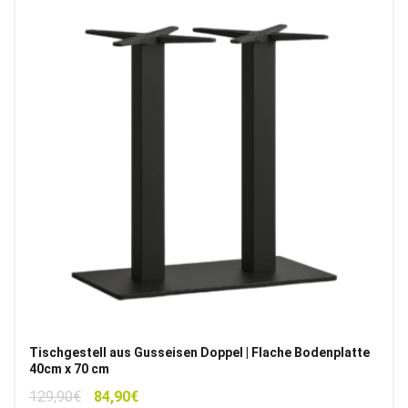
Tischgestell aus Gusseisen Doppel | Flache Bodenplatte
40cm x 70 cm
Ursprünglicher
Aktueller
129,90
€
84,90
€