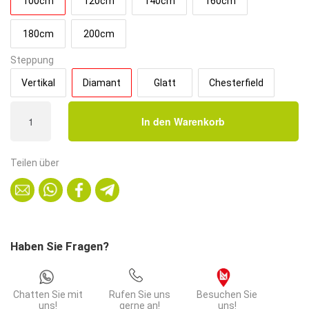
100cm
120cm
140cm
160cm
180cm
200cm
Steppung
Vertikal
Diamant
Glatt
Chesterfield
Gastro
In den Warenkorb
Sitzbank
Amsterdam
|
Teilen über
100
cm
breit
|
Kunstleder
Haben Sie Fragen?
Braun
|
Diamant
Chatten Sie mit
Rufen Sie uns
Besuchen Sie
|
uns!
gerne an!
uns!