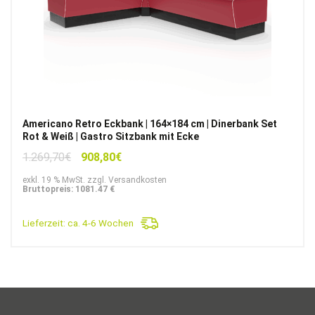
Americano Retro Eckbank | 164×184 cm | Dinerbank Set
Rot & Weiß | Gastro Sitzbank mit Ecke
Ursprünglicher
Aktueller
1.269,70
€
908,80
€
Preis
Preis
exkl. 19 % MwSt. zzgl. Versandkosten
war:
ist:
Bruttopreis: 1081.47 €
1.269,70€
908,80€.
Lieferzeit:
ca. 4-6 Wochen