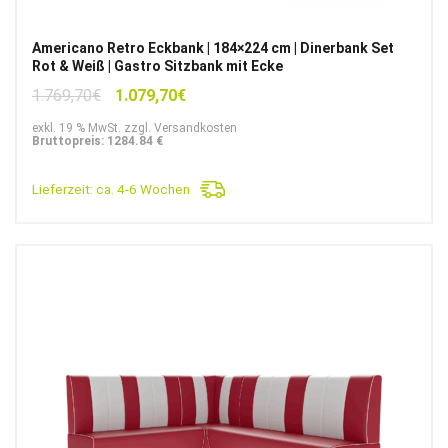
Americano Retro Eckbank | 184×224 cm | Dinerbank Set
Rot & Weiß | Gastro Sitzbank mit Ecke
Ursprünglicher
Aktueller
1.769,70
€
1.079,70
€
Preis
Preis
exkl. 19 % MwSt. zzgl. Versandkosten
war:
ist:
Bruttopreis: 1284.84 €
1.769,70€
1.079,70€.
Lieferzeit:
ca. 4-6 Wochen