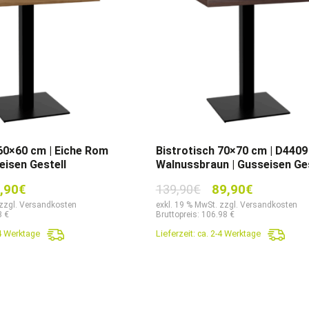
 60×60 cm | Eiche Rom
Bistrotisch 70×70 cm | D4409
eisen Gestell
Walnussbraun | Gusseisen Ges
prünglicher
Aktueller
Ursprünglicher
Aktueller
,90
€
139,90
€
89,90
€
is
Preis
Preis
Preis
 zzgl. Versandkosten
exkl. 19 % MwSt. zzgl. Versandkosten
3 €
Bruttopreis: 106.98 €
:
ist:
war:
ist:
-4 Werktage
Lieferzeit:
ca. 2-4 Werktage
90€
74,90€.
139,90€
89,90€.