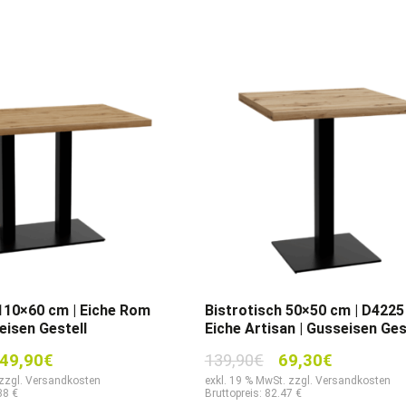
 110×60 cm | Eiche Rom
Bistrotisch 50×50 cm | D4225
eisen Gestell
Eiche Artisan | Gusseisen Ges
sprünglicher
Aktueller
Ursprünglicher
Aktueller
49,90
€
139,90
€
69,30
€
eis
Preis
Preis
Preis
 zzgl. Versandkosten
exkl. 19 % MwSt. zzgl. Versandkosten
38 €
Bruttopreis: 82.47 €
r:
ist:
war:
ist: