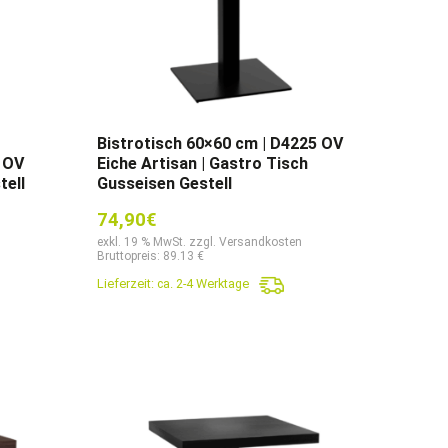
Bistrotisch 60×60 cm | D4225 OV
 OV
Eiche Artisan | Gastro Tisch
tell
Gusseisen Gestell
74,90
€
exkl. 19 % MwSt. zzgl. Versandkosten
Bruttopreis: 89.13 €
Lieferzeit:
ca. 2-4 Werktage