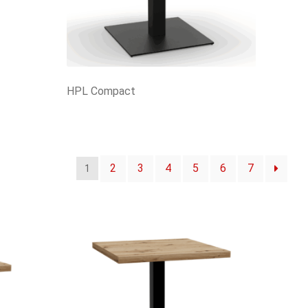
HPL Compact
2
3
4
5
6
7
1