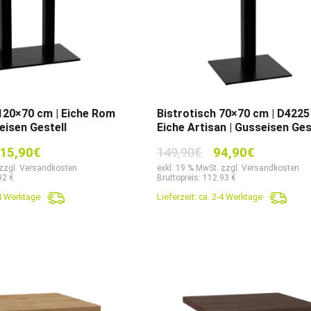
 120×70 cm | Eiche Rom
Bistrotisch 70×70 cm | D4225
eisen Gestell
Eiche Artisan | Gusseisen Ges
sprünglicher
Aktueller
Ursprünglicher
Aktueller
15,90
€
149,90
€
94,90
€
eis
Preis
Preis
Preis
 zzgl. Versandkosten
exkl. 19 % MwSt. zzgl. Versandkosten
92 €
Bruttopreis: 112.93 €
r:
ist:
war:
ist:
-4 Werktage
Lieferzeit:
ca. 2-4 Werktage
9,90€
115,90€.
149,90€
94,90€.