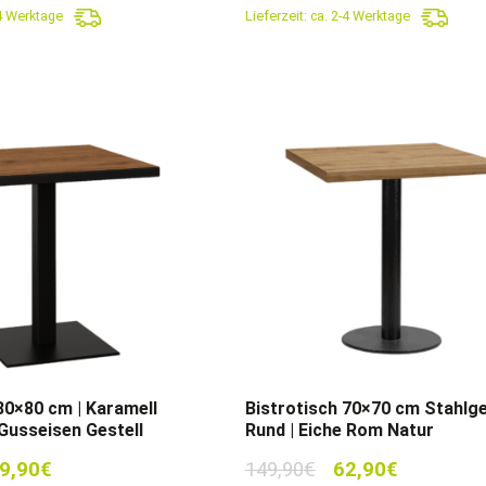
-4 Werktage
Lieferzeit:
ca. 2-4 Werktage
4,90€
149,90€.
139,90€
69,30€.
80×80 cm | Karamell
Bistrotisch 70×70 cm Stahlge
Gusseisen Gestell
Rund | Eiche Rom Natur
sprünglicher
Aktueller
Ursprünglicher
Aktueller
9,90
€
149,90
€
62,90
€