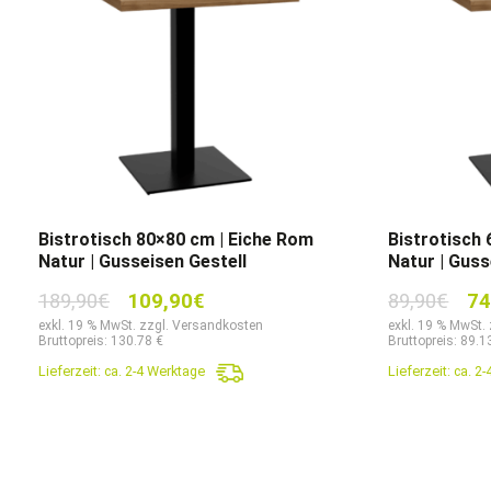
Bistrotisch 80×80 cm | Eiche Rom
Bistrotisch
Natur | Gusseisen Gestell
Natur | Guss
Ursprünglicher
Aktueller
Urs
189,90
€
109,90
€
89,90
€
74
Preis
Preis
Pre
exkl. 19 % MwSt. zzgl. Versandkosten
exkl. 19 % MwSt.
Bruttopreis: 130.78 €
Bruttopreis: 89.1
war:
ist:
war
Lieferzeit:
ca. 2-4 Werktage
Lieferzeit:
ca. 2
189,90€
109,90€.
89,