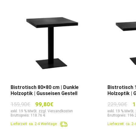
Bistrotisch 80×80 cm | Dunkle
Bistrotisch 
Holzoptik | Gusseisen Gestell
Holzoptik | 
Ursprünglicher
Aktueller
Ur
159,90
€
99,80
€
229,90
€
1
Preis
Preis
Pr
exkl. 19 % MwSt. zzgl. Versandkosten
exkl. 19 % MwSt.
Bruttopreis: 118.76 €
Bruttopreis: 196.
war:
ist:
wa
Lieferzeit:
ca. 2-4 Werktage
Lieferzeit:
ca. 2
159,90€
99,80€.
22