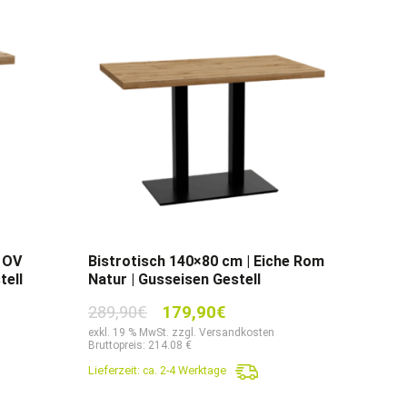
 OV
Bistrotisch 140×80 cm | Eiche Rom
tell
Natur | Gusseisen Gestell
r
Ursprünglicher
Aktueller
289,90
€
179,90
€
Preis
Preis
exkl. 19 % MwSt. zzgl. Versandkosten
Bruttopreis: 214.08 €
war:
ist:
Lieferzeit:
ca. 2-4 Werktage
.
289,90€
179,90€.