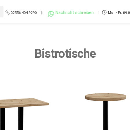
||
Nachricht schreiben
||
02556 404 9290
Mo. - Fr.
09:0
Bistrotische