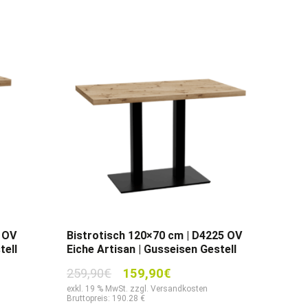
 OV
Bistrotisch 120×70 cm | D4225 OV
tell
Eiche Artisan | Gusseisen Gestell
Ursprünglicher
Aktueller
259,90
€
159,90
€
Preis
Preis
exkl. 19 % MwSt. zzgl. Versandkosten
Bruttopreis: 190.28 €
war:
ist: