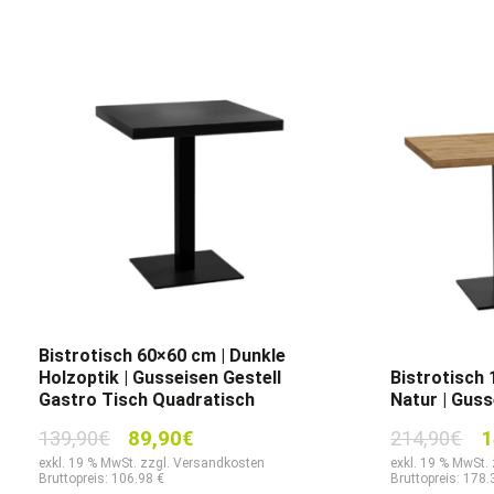
Bistrotisch 60×60 cm | Dunkle
Holzoptik | Gusseisen Gestell
Bistrotisch
Gastro Tisch Quadratisch
Natur | Guss
Ursprünglicher
Aktueller
Ur
139,90
€
89,90
€
214,90
€
1
Preis
Preis
Pr
exkl. 19 % MwSt. zzgl. Versandkosten
exkl. 19 % MwSt.
Bruttopreis: 106.98 €
Bruttopreis: 178.
war:
ist:
wa