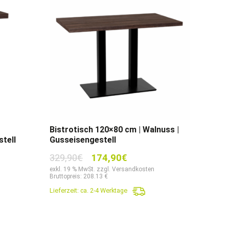
Bistrotisch 120×80 cm | Walnuss |
tell
Gusseisengestell
Ursprünglicher
Aktueller
329,90
€
174,90
€
Preis
Preis
exkl. 19 % MwSt. zzgl. Versandkosten
Bruttopreis: 208.13 €
war:
ist:
Lieferzeit:
ca. 2-4 Werktage
329,90€
174,90€.