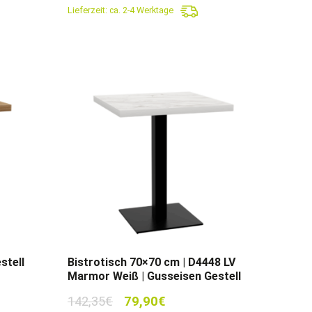
Lieferzeit:
ca. 2-4 Werktage
259,90€
159,90€.
stell
Bistrotisch 70×70 cm | D4448 LV
Marmor Weiß | Gusseisen Gestell
Ursprünglicher
Aktueller
142,35
€
79,90
€