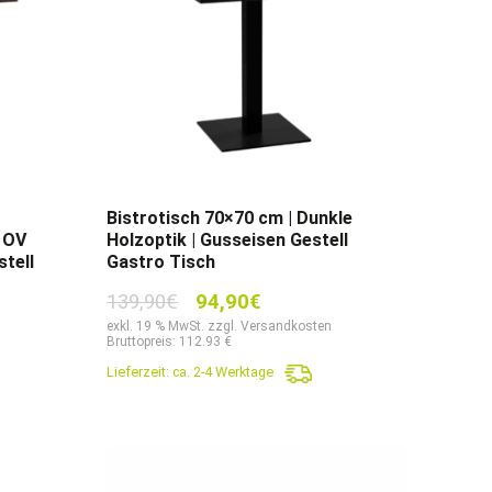
Bistrotisch 70×70 cm | Dunkle
 OV
Holzoptik | Gusseisen Gestell
tell
Gastro Tisch
Ursprünglicher
Aktueller
139,90
€
94,90
€
Preis
Preis
exkl. 19 % MwSt. zzgl. Versandkosten
Bruttopreis: 112.93 €
war:
ist:
Lieferzeit:
ca. 2-4 Werktage
139,90€
94,90€.