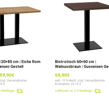
 120×80 cm | Eiche Rom
Bistrotisch 60×60 cm |
eisen Gestell
Walnussbraun | Gusseisen Ges
sprünglicher
Aktueller
59,90
€
69,90
€
eis
Preis
 zzgl. Versandkosten
exkl. 19 % MwSt. zzgl. Versandkosten
28 €
Bruttopreis: 83.18 €
r:
ist:
-4 Werktage
Lieferzeit:
ca. 2-4 Werktage
9,90€
159,90€.