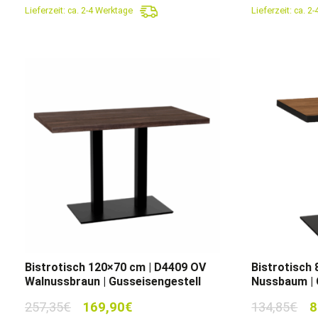
Lieferzeit:
ca. 2-4 Werktage
Lieferzeit:
ca. 2
139,90€
89,90€.
21
Bistrotisch 120×70 cm | D4409 OV
Bistrotisch 
Walnussbraun | Gusseisengestell
Nussbaum | 
Ursprünglicher
Aktueller
Ur
257,35
€
169,90
€
134,85
€
8