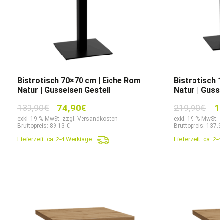
Bistrotisch 70×70 cm | Eiche Rom
Bistrotisch
Natur | Gusseisen Gestell
Natur | Guss
Ursprünglicher
Aktueller
Ur
139,90
€
74,90
€
219,90
€
1
Preis
Preis
Pr
exkl. 19 % MwSt. zzgl. Versandkosten
exkl. 19 % MwSt.
Bruttopreis: 89.13 €
Bruttopreis: 137.
war:
ist:
wa
Lieferzeit:
ca. 2-4 Werktage
Lieferzeit:
ca. 2
139,90€
74,90€.
21