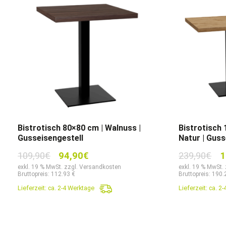
Bistrotisch 80×80 cm | Walnuss |
Bistrotisch
Gusseisengestell
Natur | Guss
Ursprünglicher
Aktueller
Ur
109,90
€
94,90
€
239,90
€
1
Preis
Preis
Pr
exkl. 19 % MwSt. zzgl. Versandkosten
exkl. 19 % MwSt.
Bruttopreis: 112.93 €
Bruttopreis: 190.
war:
ist:
wa
Lieferzeit:
ca. 2-4 Werktage
Lieferzeit:
ca. 2
109,90€
94,90€.
23