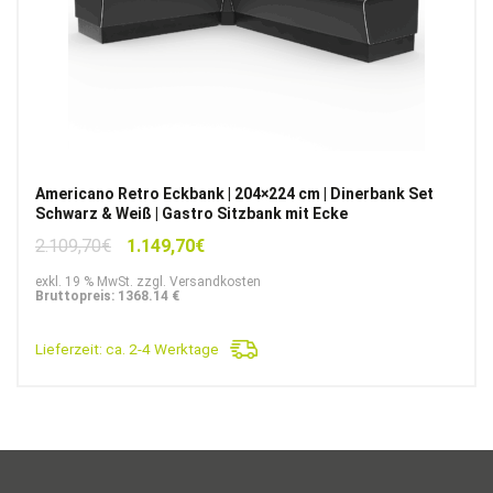
Americano Retro Eckbank | 204×224 cm | Dinerbank Set
Schwarz & Weiß | Gastro Sitzbank mit Ecke
Ursprünglicher
Aktueller
2.109,70
€
1.149,70
€
Preis
Preis
exkl. 19 % MwSt. zzgl. Versandkosten
war:
ist:
Bruttopreis: 1368.14 €
2.109,70€
1.149,70€.
Lieferzeit:
ca. 2-4 Werktage