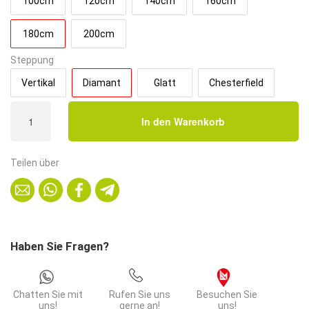
100cm
120cm
140cm
160cm
180cm
200cm
Steppung
Vertikal
Diamant
Glatt
Chesterfield
Gastro
In den Warenkorb
Sitzbank
Amsterdam
|
Teilen über
180
cm
breit
|
Kunstleder
Haben Sie Fragen?
Schwarz
|
Diamant
Chatten Sie mit
Rufen Sie uns
Besuchen Sie
|
uns!
gerne an!
uns!