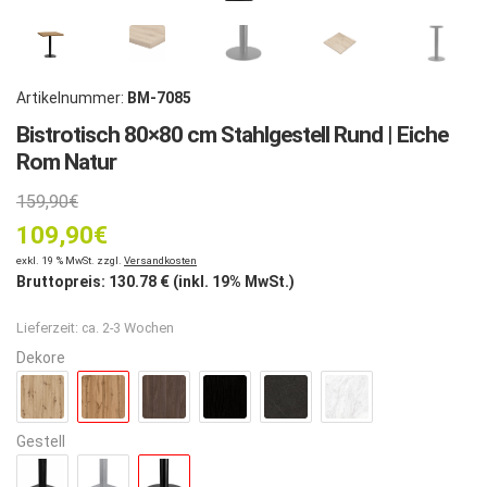
Artikelnummer:
BM-7085
Bistrotisch 80×80 cm Stahlgestell Rund | Eiche
Rom Natur
Ursprünglicher
159,90
€
109,90
Preis
€
Aktueller
exkl. 19 % MwSt. zzgl.
Versandkosten
war:
Bruttopreis:
130.78
€ (inkl. 19% MwSt.)
Preis
159,90€
Lieferzeit:
ca. 2-3 Wochen
ist:
Dekore
109,90€.
Gestell