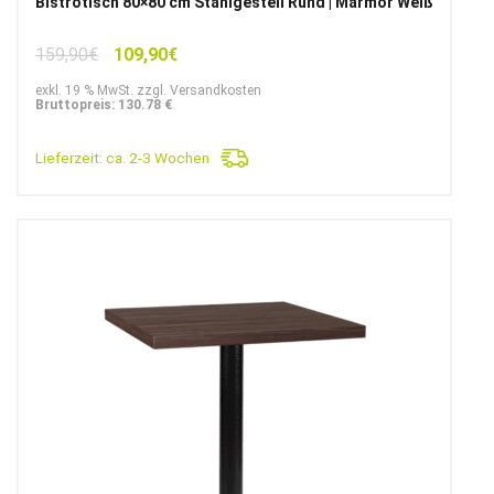
Bistrotisch 80×80 cm Stahlgestell Rund | Marmor Weiß
Ursprünglicher
Aktueller
159,90
€
109,90
€
Preis
Preis
exkl. 19 % MwSt. zzgl. Versandkosten
war:
ist:
Bruttopreis: 130.78 €
159,90€
109,90€.
Lieferzeit:
ca. 2-3 Wochen