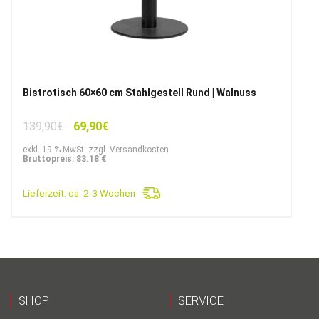
Bistrotisch 60×60 cm Stahlgestell Rund | Walnuss
Ursprünglicher
Aktueller
139,90
€
69,90
€
Preis
Preis
exkl. 19 % MwSt. zzgl. Versandkosten
war:
ist:
Bruttopreis: 83.18 €
139,90€
69,90€.
Lieferzeit:
ca. 2-3 Wochen
SHOP
SERVICE