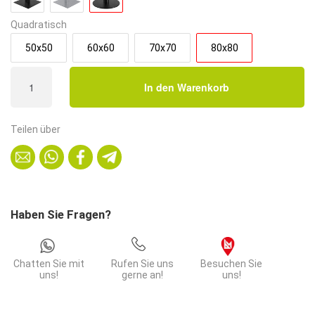
Quadratisch
50x50
60x60
70x70
80x80
Bistrotisch
In den Warenkorb
80x80
cm
Stahlgestell
Teilen über
Rund
|
Eiche
Rom
Natur
Haben Sie Fragen?
Menge
Chatten Sie mit
Rufen Sie uns
Besuchen Sie
uns!
gerne an!
uns!