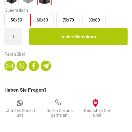
Quadratisch
50x50
60x60
70x70
80x80
Bistrotisch
In den Warenkorb
60x60
cm
Stahlgestell
Teilen über
Rund
|
Eiche
Rom
Natur
Haben Sie Fragen?
Menge
Chatten Sie mit
Rufen Sie uns
Besuchen Sie
uns!
gerne an!
uns!