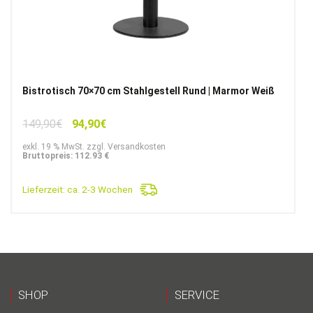
Bistrotisch 70×70 cm Stahlgestell Rund | Marmor Weiß
Ursprünglicher
Aktueller
149,90
€
94,90
€
Preis
Preis
exkl. 19 % MwSt. zzgl. Versandkosten
war:
ist:
Bruttopreis: 112.93 €
149,90€
94,90€.
Lieferzeit:
ca. 2-3 Wochen
SHOP
SERVICE