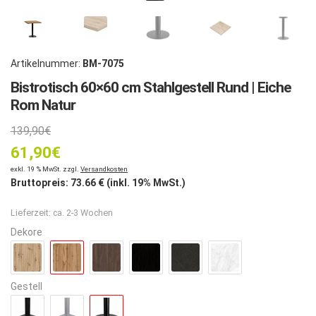
Artikelnummer:
BM-7075
Bistrotisch 60×60 cm Stahlgestell Rund | Eiche
Rom Natur
Ursprünglicher
139,90
€
61,90
Preis
€
Aktueller
exkl. 19 % MwSt. zzgl.
Versandkosten
war:
Bruttopreis:
73.66
€ (inkl. 19% MwSt.)
Preis
139,90€
Lieferzeit:
ca. 2-3 Wochen
ist:
Dekore
61,90€.
Gestell