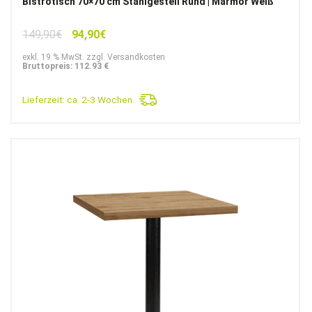
Bistrotisch 70×70 cm Stahlgestell Rund | Marmor Weiß
Ursprünglicher
Aktueller
149,90
€
94,90
€
Preis
Preis
exkl. 19 % MwSt. zzgl. Versandkosten
war:
ist:
Bruttopreis: 112.93 €
149,90€
94,90€.
Lieferzeit:
ca. 2-3 Wochen