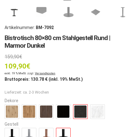
Artikelnummer:
BM-7092
Bistrotisch 80×80 cm Stahlgestell Rund |
Marmor Dunkel
Ursprünglicher
159,90
€
109,90
Preis
€
Aktueller
exkl. 19 % MwSt. zzgl.
Versandkosten
war:
Bruttopreis:
130.78
€ (inkl. 19% MwSt.)
Preis
159,90€
Lieferzeit:
ca. 2-3 Wochen
ist:
Dekore
109,90€.
Gestell