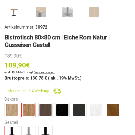
Artikelnummer:
30972
Bistrotisch 80×80 cm | Eiche Rom Natur |
Gusseisen Gestell
Ursprünglicher
189,90
€
109,90
Preis
€
Aktueller
exkl. 19 % MwSt. zzgl.
Versandkosten
war:
Bruttopreis:
130.78
€ (inkl. 19% MwSt.)
Preis
189,90€
Lieferzeit:
ca. 2-4 Werktage
ist:
Dekore
109,90€.
Gestell