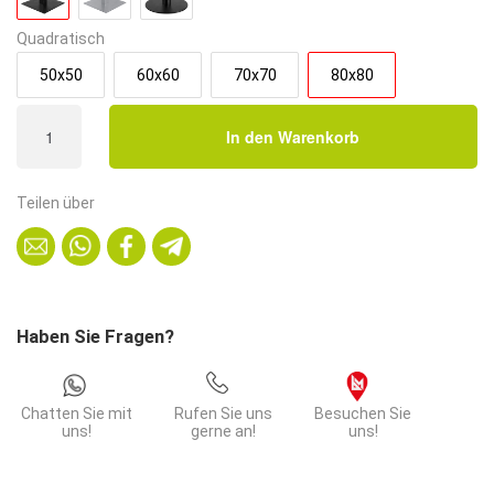
Quadratisch
50x50
60x60
70x70
80x80
Bistrotisch
In den Warenkorb
80x80
cm
|
Teilen über
Eiche
Rom
Natur
|
Gusseisen
Haben Sie Fragen?
Gestell
Menge
Chatten Sie mit
Rufen Sie uns
Besuchen Sie
uns!
gerne an!
uns!