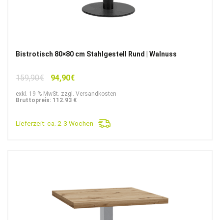
Bistrotisch 80×80 cm Stahlgestell Rund | Walnuss
Ursprünglicher
Aktueller
159,90
€
94,90
€
Preis
Preis
exkl. 19 % MwSt. zzgl. Versandkosten
war:
ist:
Bruttopreis: 112.93 €
159,90€
94,90€.
Lieferzeit:
ca. 2-3 Wochen