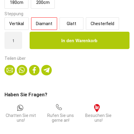
180cm
200cm
Steppung
Vertikal
Diamant
Glatt
Chesterfield
Gastro
In den Warenkorb
Sitzbank
Amsterdam
|
Teilen über
140
cm
breit
|
Samtstoff
Haben Sie Fragen?
in
Schwarz
|
Chatten Sie mit
Rufen Sie uns
Besuchen Sie
Diamant
uns!
gerne an!
uns!
|
Dinerbank