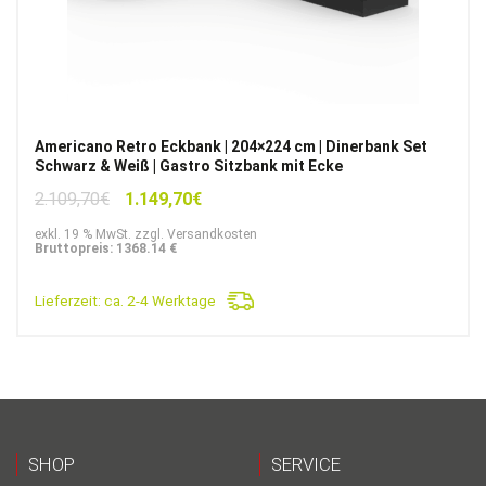
Americano Retro Eckbank | 204×224 cm | Dinerbank Set
Schwarz & Weiß | Gastro Sitzbank mit Ecke
Ursprünglicher
Aktueller
2.109,70
€
1.149,70
€
Preis
Preis
exkl. 19 % MwSt. zzgl. Versandkosten
war:
ist:
Bruttopreis: 1368.14 €
2.109,70€
1.149,70€.
Lieferzeit:
ca. 2-4 Werktage
SHOP
SERVICE