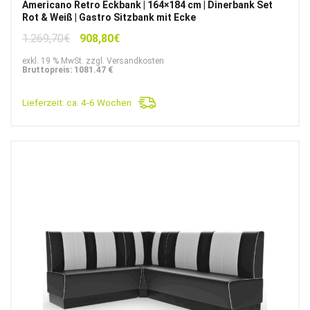
Americano Retro Eckbank | 164×184 cm | Dinerbank Set
Rot & Weiß | Gastro Sitzbank mit Ecke
Ursprünglicher
Aktueller
1.269,70
€
908,80
€
Preis
Preis
exkl. 19 % MwSt. zzgl. Versandkosten
war:
ist:
Bruttopreis: 1081.47 €
1.269,70€
908,80€.
Lieferzeit:
ca. 4-6 Wochen