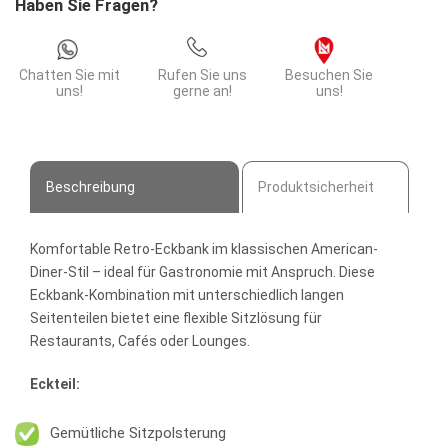
Haben Sie Fragen?
Rot
&
Weiß
Chatten Sie mit
Rufen Sie uns
Besuchen Sie
|
uns!
gerne an!
uns!
Gastro
Sitzbank
mit
Ecke
Beschreibung
Produktsicherheit
Menge
Komfortable Retro-Eckbank im klassischen American-
Diner-Stil – ideal für Gastronomie mit Anspruch. Diese
Eckbank-Kombination mit unterschiedlich langen
Seitenteilen bietet eine flexible Sitzlösung für
Restaurants, Cafés oder Lounges.
Eckteil:
Gemütliche Sitzpolsterung