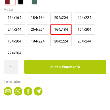
908,80€.
Maße
164x164
184x184
204x204
224x224
244x244
264x264
164x184
164x204
184x204
184x224
204x224
204x244
224x264
Americano
In den Warenkorb
Retro
Eckbank
|
Teilen über
164x184
cm
|
Dinerbank
Set