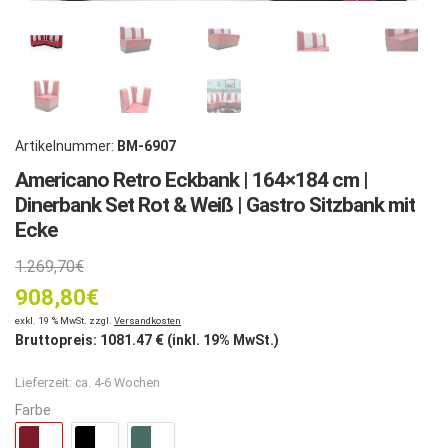
Artikelnummer:
BM-6907
Americano Retro Eckbank | 164×184 cm |
Dinerbank Set Rot & Weiß | Gastro Sitzbank mit
Ecke
Ursprünglicher
1.269,70
€
908,80
Preis
€
Aktueller
exkl. 19 % MwSt. zzgl.
Versandkosten
war:
Bruttopreis:
1081.47
€ (inkl. 19% MwSt.)
Preis
1.269,70€
Lieferzeit:
ca. 4-6 Wochen
ist:
Farbe