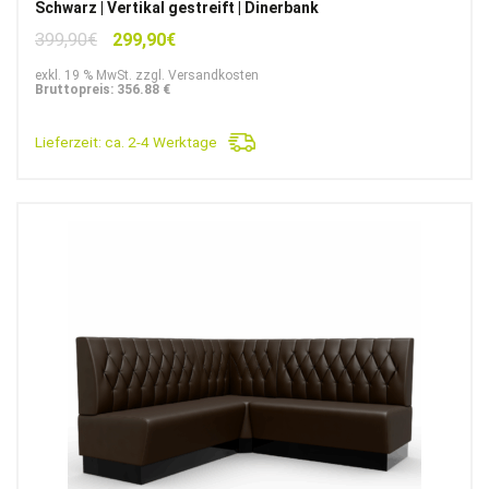
Schwarz | Vertikal gestreift | Dinerbank
Ursprünglicher
Aktueller
399,90
€
299,90
€
Preis
Preis
exkl. 19 % MwSt. zzgl. Versandkosten
war:
ist:
Bruttopreis: 356.88 €
399,90€
299,90€.
Lieferzeit:
ca. 2-4 Werktage