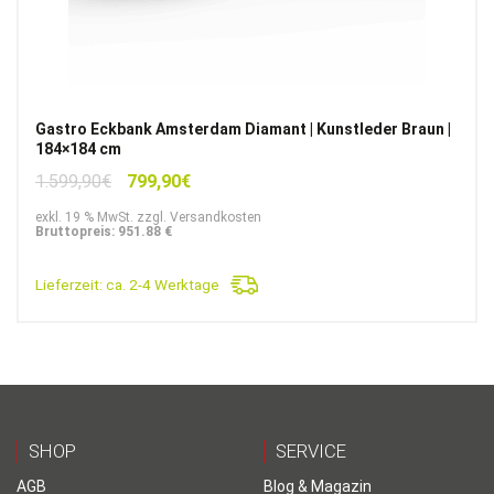
Gastro Eckbank Amsterdam Diamant | Kunstleder Braun |
184×184 cm
Ursprünglicher
Aktueller
1.599,90
€
799,90
€
Preis
Preis
exkl. 19 % MwSt. zzgl. Versandkosten
war:
ist:
Bruttopreis: 951.88 €
1.599,90€
799,90€.
Lieferzeit:
ca. 2-4 Werktage
SHOP
SERVICE
AGB
Blog & Magazin