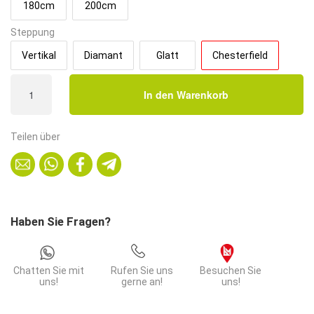
180cm
200cm
Steppung
Vertikal
Diamant
Glatt
Chesterfield
Gastro
In den Warenkorb
Sitzbank
Amsterdam
|
Teilen über
140
cm
breit
|
Samtstoff
Haben Sie Fragen?
in
Schwarz
|
Chatten Sie mit
Rufen Sie uns
Besuchen Sie
Chesterfield
uns!
gerne an!
uns!
|
Dinerbank