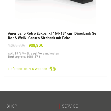
Americano Retro Eckbank | 164×184 cm | Dinerbank Set
Rot & Weiß | Gastro Sitzbank mit Ecke
Ursprünglicher
Aktueller
1.269,70
€
908,80
€
Preis
Preis
exkl. 19 % MwSt. zzgl. Versandkosten
war:
ist:
Bruttopreis: 1081.47 €
1.269,70€
908,80€.
Lieferzeit:
ca. 4-6 Wochen
SHOP
SERVICE