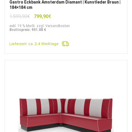
Gastro Eckbank Amsterdam Diamant | Kunstleder Braun |
184×184 cm
Ursprünglicher
Aktueller
1.599,90
€
799,90
€
Preis
Preis
exkl. 19 % MwSt. zzgl. Versandkosten
war:
ist:
Bruttopreis: 951.88 €
1.599,90€
799,90€.
Lieferzeit:
ca. 2-4 Werktage