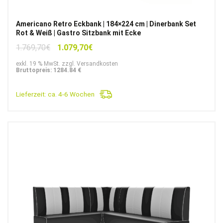
Americano Retro Eckbank | 184×224 cm | Dinerbank Set
Rot & Weiß | Gastro Sitzbank mit Ecke
Ursprünglicher
Aktueller
1.769,70
€
1.079,70
€
Preis
Preis
exkl. 19 % MwSt. zzgl. Versandkosten
war:
ist:
Bruttopreis: 1284.84 €
1.769,70€
1.079,70€.
Lieferzeit:
ca. 4-6 Wochen