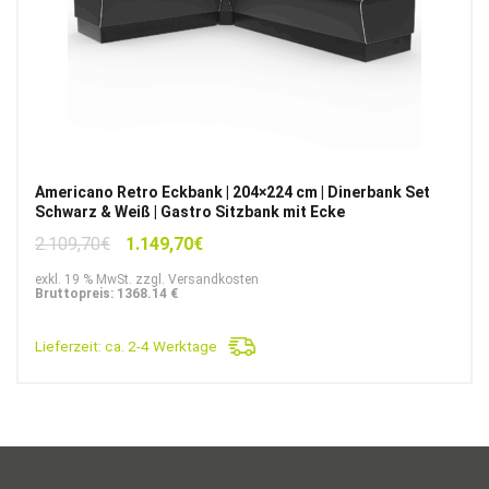
Americano Retro Eckbank | 204×224 cm | Dinerbank Set
Schwarz & Weiß | Gastro Sitzbank mit Ecke
Ursprünglicher
Aktueller
2.109,70
€
1.149,70
€
Preis
Preis
exkl. 19 % MwSt. zzgl. Versandkosten
war:
ist:
Bruttopreis: 1368.14 €
2.109,70€
1.149,70€.
Lieferzeit:
ca. 2-4 Werktage