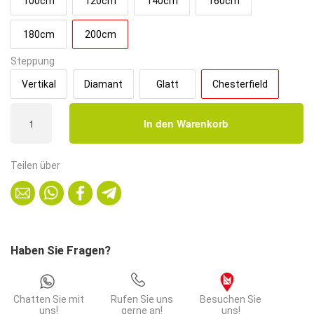
100cm
120cm
140cm
160cm
180cm
200cm
Steppung
Vertikal
Diamant
Glatt
Chesterfield
Gastro
In den Warenkorb
Sitzbank
Amsterdam
|
Teilen über
200
cm
breit
|
Kunstleder
Haben Sie Fragen?
Schwarz
|
Chesterfield
Chatten Sie mit
Rufen Sie uns
Besuchen Sie
|
uns!
gerne an!
uns!