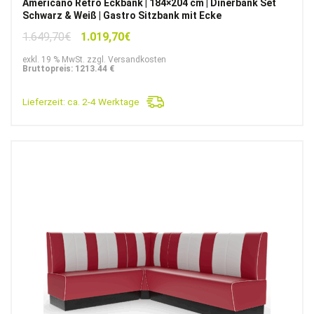
Americano Retro Eckbank | 184×204 cm | Dinerbank Set
Schwarz & Weiß | Gastro Sitzbank mit Ecke
Ursprünglicher
Aktueller
1.649,70
€
1.019,70
€
Preis
Preis
exkl. 19 % MwSt. zzgl. Versandkosten
war:
ist:
Bruttopreis: 1213.44 €
1.649,70€
1.019,70€.
Lieferzeit:
ca. 2-4 Werktage