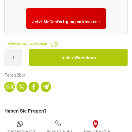
Jetzt Maßanfertigung entdecken »
Lieferzeit:
ca. 3-4 Wochen
Gastro
In den Warenkorb
Eckbank
Amsterdam
Vertikal
Teilen über
|
Kunstleder
Braun
|
184x184
Haben Sie Fragen?
cm
Menge
Chatten Sie mit
Rufen Sie uns
Besuchen Sie