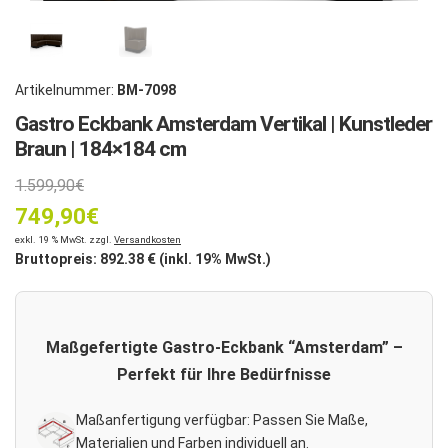
Artikelnummer:
BM-7098
Gastro Eckbank Amsterdam Vertikal | Kunstleder
Braun | 184×184 cm
Ursprünglicher
1.599,90
€
749,90
Preis
€
Aktueller
exkl. 19 % MwSt. zzgl.
Versandkosten
war:
Bruttopreis:
892.38
€ (inkl. 19% MwSt.)
Preis
1.599,90€
ist:
Maßgefertigte Gastro-Eckbank “Amsterdam” –
749,90€.
Perfekt für Ihre Bedürfnisse
Maßanfertigung verfügbar: Passen Sie Maße,
Materialien und Farben individuell an.