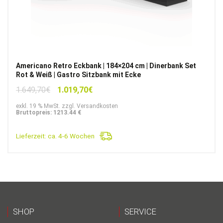
Americano Retro Eckbank | 184×204 cm | Dinerbank Set
Rot & Weiß | Gastro Sitzbank mit Ecke
Ursprünglicher
Aktueller
1.649,70
€
1.019,70
€
Preis
Preis
exkl. 19 % MwSt. zzgl. Versandkosten
war:
ist:
Bruttopreis: 1213.44 €
1.649,70€
1.019,70€.
Lieferzeit:
ca. 4-6 Wochen
SHOP
SERVICE