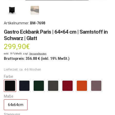
Artikelnummer:
BM-7698
Gastro Eckbank Paris | 64×64 cm | Samtstoff in
Schwarz | Glatt
299,90
€
exkl. 19 % MwSt. zzgl.
Versandkosten
Bruttopreis:
356.88
€ (inkl. 19% MwSt.)
Lieferzeit:
ca. 4-6 Wochen
Farbe
Maße
64x64cm
Steppung