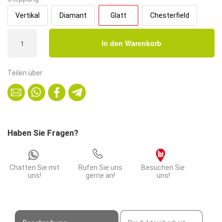
Vertikal
Diamant
Glatt
Chesterfield
Gastro
In den Warenkorb
Eckbank
Paris
|
Teilen über
64x64
cm
|
Samtstoff
in
Haben Sie Fragen?
Schwarz
|
Glatt
Chatten Sie mit
Rufen Sie uns
Besuchen Sie
Menge
uns!
gerne an!
uns!