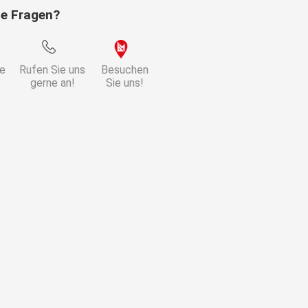
ie Fragen?
ie
Rufen Sie uns
Besuchen
gerne an!
Sie uns!