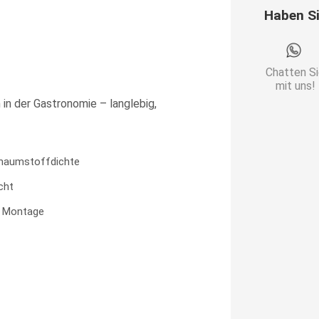
Samtstoff
Haben S
in
Rot
|
Chatten S
Glatt
mit uns!
in der Gastronomie – langlebig,
Menge
haumstoffdichte
cht
e Montage