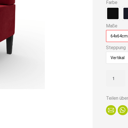
Farbe
Maße
64x64cm
Steppung
Vertikal
Gastro
Eckbank
Paris
|
Teilen übe
64x64
cm
|