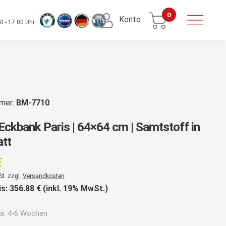
0
Konto
0 - 17:00 Uhr
mmer:
BM-7710
Eckbank Paris | 64×64 cm | Samtstoff in
att
€
St. zzgl.
Versandkosten
is:
356.88
€ (inkl. 19% MwSt.)
a. 4-6 Wochen