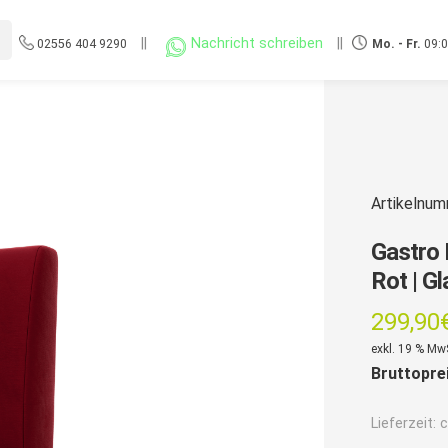
||
Nachricht schreiben
||
02556 404 9290
Mo. - Fr.
09:0
Artikelnu
Gastro 
Rot | Gl
299,90
exkl. 19 % Mw
Bruttopre
Lieferzeit:
c