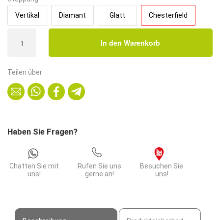
Vertikal
Diamant
Glatt
Chesterfield
Gastro
In den Warenkorb
Eckbank
Paris
|
Teilen über
64x64
cm
|
Samtstoff
in
Haben Sie Fragen?
Schwarz
|
Chesterfield
Chatten Sie mit
Rufen Sie uns
Besuchen Sie
Menge
uns!
gerne an!
uns!