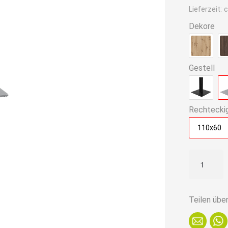
ist:
Lieferzeit:
c
169,90€
Dekore
Gestell
Rechtecki
110x60
Bistrotisch
110x60
cm
|
Teilen übe
Marmor
Dunkel