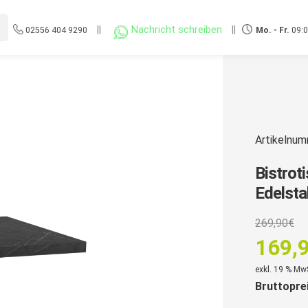
||
Nachricht schreiben
||
02556 404 9290
Mo. - Fr.
09:0
Artikelnu
Bistrot
Edelsta
U
269,90
€
P
169,
w
Aktuell
exkl. 19 % Mw
2
Bruttopre
Preis