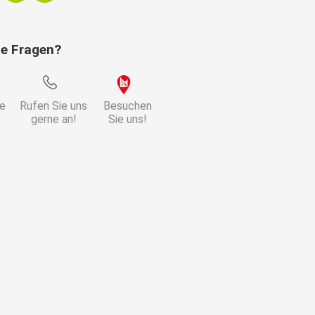
ie Fragen?
ie
Rufen Sie uns
Besuchen
gerne an!
Sie uns!