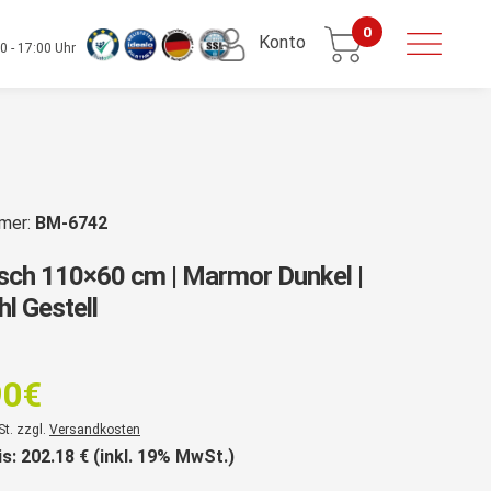
0
Konto
0 - 17:00 Uhr
mmer:
BM-6742
isch 110×60 cm | Marmor Dunkel |
hl Gestell
rsprünglicher
reis
90
€
ar:
er
St. zzgl.
Versandkosten
69,90€
is:
202.18
€ (inkl. 19% MwSt.)