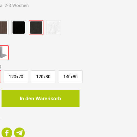
a. 2-3 Wochen
.
g
120x70
120x80
140x80
In den Warenkorb
r