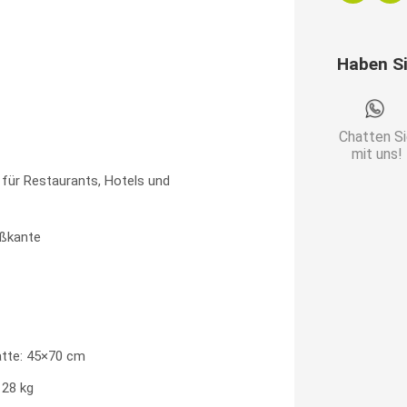
|
Edelstahl
Haben S
Gestell
Menge
Chatten S
mit uns!
 für Restaurants, Hotels und
ßkante
tte: 45×70 cm
 28 kg