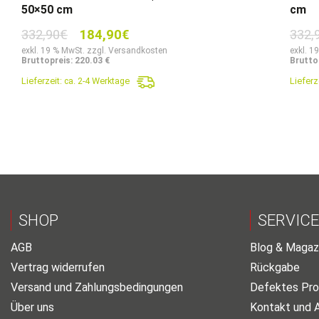
50×50 cm
cm
Ursprünglicher
Aktueller
332,90
€
184,90
€
332,
Preis
Preis
exkl. 19 % MwSt. zzgl. Versandkosten
exkl. 1
Bruttopreis: 220.03 €
Brutto
war:
ist:
Lieferzeit:
ca. 2-4 Werktage
Lieferz
332,90€
184,90€.
SHOP
SERVICE
AGB
Blog & Magaz
Vertrag widerrufen
Rückgabe
Versand und Zahlungsbedingungen
Defektes Pro
Über uns
Kontakt und 