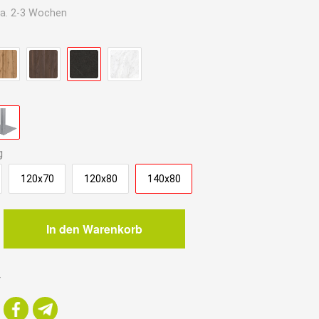
a. 2-3 Wochen
.
g
120x70
120x80
140x80
In den Warenkorb
r