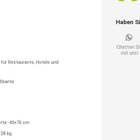
|
Edelstahl
Haben S
Gestell
Menge
Chatten S
mit uns!
 für Restaurants, Hotels und
ßkante
tte: 45×70 cm
 28 kg