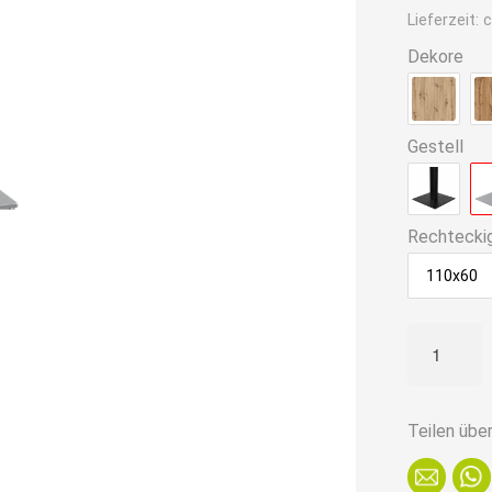
ist:
Lieferzeit:
c
224,90€
Dekore
Gestell
Rechtecki
110x60
Bistrotisch
140x80
cm
|
Teilen übe
Marmor
Dunkel