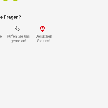
ie Fragen?
ie
Rufen Sie uns
Besuchen
gerne an!
Sie uns!