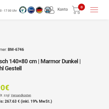
0
Konto
0 - 17:00 Uhr
mmer:
BM-6746
isch 140×80 cm | Marmor Dunkel |
hl Gestell
rsprünglicher
reis
90
€
ar:
er
St. zzgl.
Versandkosten
34,90€
is:
267.63
€ (inkl. 19% MwSt.)