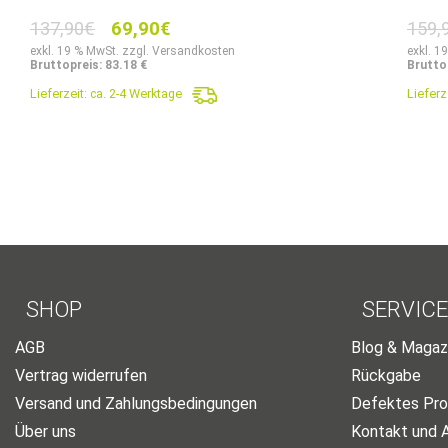
Ursprünglicher
Aktueller
137,90
€
69,90
€
159,
Preis
Preis
exkl. 19 % MwSt. zzgl. Versandkosten
exkl. 1
Bruttopreis: 83.18 €
Brutto
war:
ist:
Lieferzeit:
ca. 2-4 Werktage
Lieferz
137,90€
69,90€.
SHOP
SERVICE
AGB
Blog & Magaz
Vertrag widerrufen
Rückgabe
Versand und Zahlungsbedingungen
Defektes Pro
Über uns
Kontakt und 