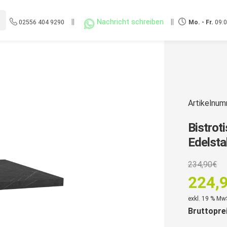
||
Nachricht schreiben
||
02556 404 9290
Mo. - Fr.
09:0
Artikelnu
Bistrot
Edelsta
U
234,90
€
P
224,
w
Aktuell
exkl. 19 % Mw
2
Bruttopre
Preis