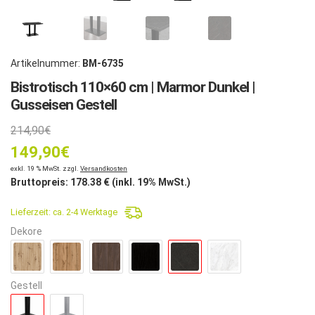
Artikelnummer:
BM-6735
Bistrotisch 110×60 cm | Marmor Dunkel |
Gusseisen Gestell
Ursprünglicher
214,90
€
149,90
Preis
€
Aktueller
exkl. 19 % MwSt. zzgl.
Versandkosten
war:
Bruttopreis:
178.38
€ (inkl. 19% MwSt.)
Preis
214,90€
Lieferzeit:
ca. 2-4 Werktage
ist:
Dekore
149,90€.
Gestell