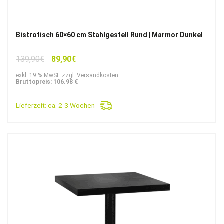
Bistrotisch 60×60 cm Stahlgestell Rund | Marmor Dunkel
Ursprünglicher
Aktueller
139,90
€
89,90
€
Preis
Preis
exkl. 19 % MwSt. zzgl. Versandkosten
war:
ist:
Bruttopreis: 106.98 €
139,90€
89,90€.
Lieferzeit:
ca. 2-3 Wochen