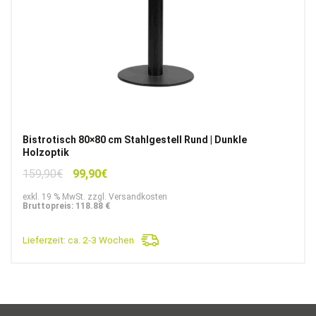
Bistrotisch 80×80 cm Stahlgestell Rund | Dunkle
Holzoptik
Ursprünglicher
Aktueller
159,90
€
99,90
€
Preis
Preis
exkl. 19 % MwSt. zzgl. Versandkosten
war:
ist:
Bruttopreis: 118.88 €
159,90€
99,90€.
Lieferzeit:
ca. 2-3 Wochen