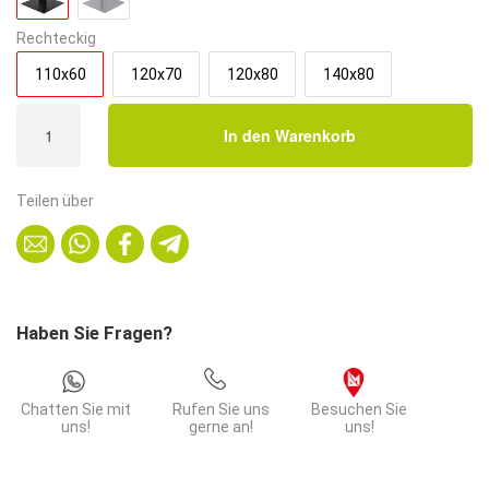
Rechteckig
110x60
120x70
120x80
140x80
Bistrotisch
In den Warenkorb
110x60
cm
|
Teilen über
Marmor
Dunkel
|
Gusseisen
Gestell
Haben Sie Fragen?
Menge
Chatten Sie mit
Rufen Sie uns
Besuchen Sie
uns!
gerne an!
uns!