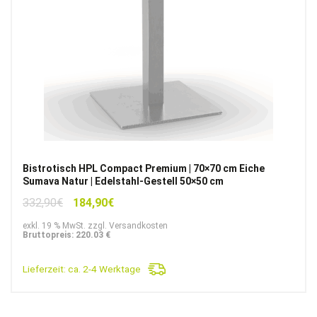
Bistrotisch HPL Compact Premium | 70×70 cm Eiche
Sumava Natur | Edelstahl-Gestell 50×50 cm
Ursprünglicher
Aktueller
332,90
€
184,90
€
Preis
Preis
exkl. 19 % MwSt. zzgl. Versandkosten
war:
ist:
Bruttopreis: 220.03 €
332,90€
184,90€.
Lieferzeit:
ca. 2-4 Werktage