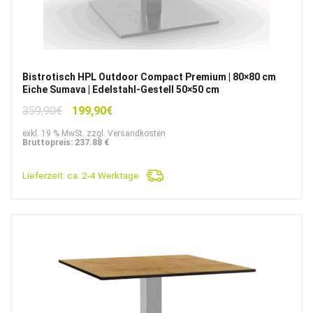
Bistrotisch HPL Outdoor Compact Premium | 80×80 cm
Eiche Sumava | Edelstahl-Gestell 50×50 cm
Ursprünglicher
Aktueller
359,90
€
199,90
€
Preis
Preis
exkl. 19 % MwSt. zzgl. Versandkosten
war:
ist:
Bruttopreis: 237.88 €
359,90€
199,90€.
Lieferzeit:
ca. 2-4 Werktage