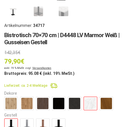
Artikelnummer:
34717
Bistrotisch 70×70 cm | D4448 LV Marmor Weiß |
Gusseisen Gestell
Ursprünglicher
142,35
€
79,90
Preis
€
Aktueller
exkl. 19 % MwSt. zzgl.
Versandkosten
war:
Bruttopreis:
95.08
€ (inkl. 19% MwSt.)
Preis
142,35€
Lieferzeit:
ca. 2-4 Werktage
ist:
Dekore
79,90€.
Gestell