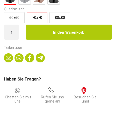
Quadratisch
60x60
70x70
80x80
Bistrotisch
In den Warenkorb
70x70
cm
|
Teilen über
D4448
LV
Marmor
Weiß
|
Haben Sie Fragen?
Gusseisen
Gestell
Menge
Chatten Sie mit
Rufen Sie uns
Besuchen Sie
uns!
gerne an!
uns!