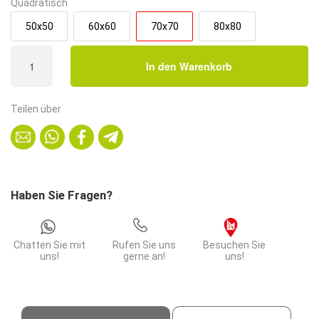
Quadratisch
50x50
60x60
70x70
80x80
Gastro
In den Warenkorb
Tischplatte
|
Dunkle
Teilen über
Holzoptik
|
70x70
cm
|
Haben Sie Fragen?
Rosé
Gold
Menge
Chatten Sie mit
Rufen Sie uns
Besuchen Sie
uns!
gerne an!
uns!