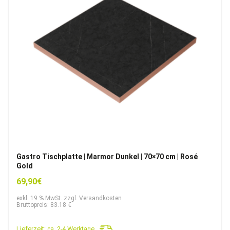
Gastro Tischplatte | Marmor Dunkel | 70×70 cm | Rosé
Gold
69,90
€
exkl. 19 % MwSt. zzgl. Versandkosten
Bruttopreis: 83.18 €
Lieferzeit:
ca. 2-4 Werktage