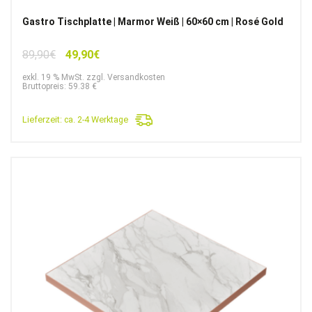
Gastro Tischplatte | Marmor Weiß | 60×60 cm | Rosé Gold
Ursprünglicher
Aktueller
89,90
€
49,90
€
Preis
Preis
exkl. 19 % MwSt. zzgl. Versandkosten
war:
ist:
Bruttopreis: 59.38 €
89,90€
49,90€.
Lieferzeit:
ca. 2-4 Werktage