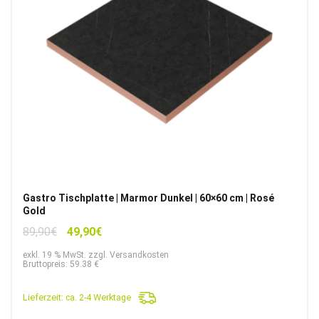
Gastro Tischplatte | Marmor Dunkel | 60×60 cm | Rosé
Gold
Ursprünglicher
Aktueller
89,90
€
49,90
€
Preis
Preis
exkl. 19 % MwSt. zzgl. Versandkosten
war:
ist:
Bruttopreis: 59.38 €
89,90€
49,90€.
Lieferzeit:
ca. 2-4 Werktage