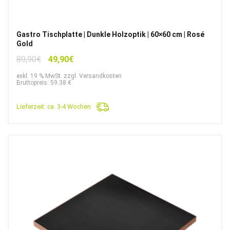
Gastro Tischplatte | Dunkle Holzoptik | 60×60 cm | Rosé
Gold
Ursprünglicher
Aktueller
89,90
€
49,90
€
Preis
Preis
exkl. 19 % MwSt. zzgl. Versandkosten
war:
ist:
Bruttopreis: 59.38 €
89,90€
49,90€.
Lieferzeit:
ca. 3-4 Wochen