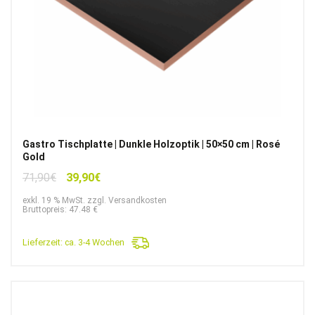
Gastro Tischplatte | Dunkle Holzoptik | 50×50 cm | Rosé
Gold
Ursprünglicher
Aktueller
71,90
€
39,90
€
Preis
Preis
exkl. 19 % MwSt. zzgl. Versandkosten
war:
ist:
Bruttopreis: 47.48 €
71,90€
39,90€.
Lieferzeit:
ca. 3-4 Wochen