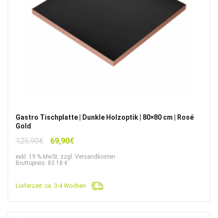
Gastro Tischplatte | Dunkle Holzoptik | 80×80 cm | Rosé
Gold
Ursprünglicher
Aktueller
125,90
€
69,90
€
Preis
Preis
exkl. 19 % MwSt. zzgl. Versandkosten
war:
ist:
Bruttopreis: 83.18 €
125,90€
69,90€.
Lieferzeit:
ca. 3-4 Wochen