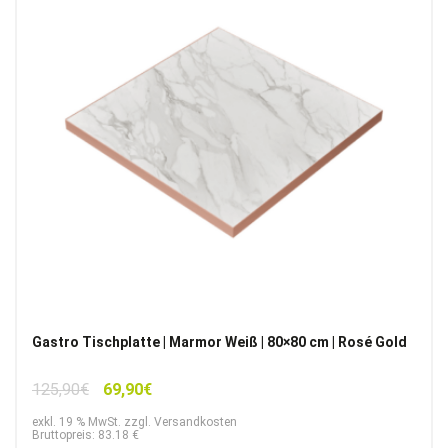
Gastro Tischplatte | Marmor Weiß | 80×80 cm | Rosé Gold
Ursprünglicher
Aktueller
125,90
€
69,90
€
Preis
Preis
exkl. 19 % MwSt. zzgl. Versandkosten
war:
ist:
Bruttopreis: 83.18 €