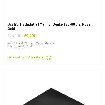
Gastro Tischplatte | Marmor Dunkel | 80×80 cm | Rosé
Gold
Ursprünglicher
Aktueller
125,90
€
69,90
€
Preis
Preis
exkl. 19 % MwSt. zzgl. Versandkosten
war:
ist:
Bruttopreis: 83.18 €
125,90€
69,90€.
Lieferzeit:
ca. 2-4 Werktage