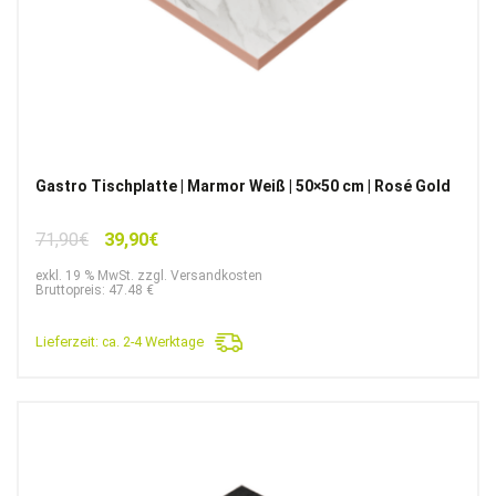
Gastro Tischplatte | Marmor Weiß | 50×50 cm | Rosé Gold
Ursprünglicher
Aktueller
71,90
€
39,90
€
Preis
Preis
exkl. 19 % MwSt. zzgl. Versandkosten
war:
ist:
Bruttopreis: 47.48 €
71,90€
39,90€.
Lieferzeit:
ca. 2-4 Werktage