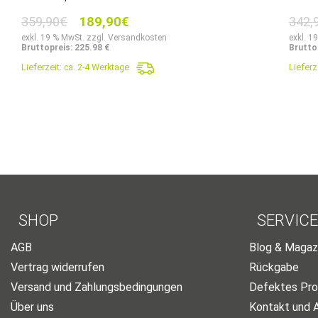
Ursprünglicher
Aktueller
359,90
€
189,90
€
342,
Preis
Preis
exkl. 19 % MwSt. zzgl. Versandkosten
exkl. 1
Bruttopreis: 225.98 €
Brutto
war:
ist:
Lieferzeit:
ca. 2-4 Werktage
Lieferz
359,90€
189,90€.
SHOP
SERVICE
AGB
Blog & Magaz
Vertrag widerrufen
Rückgabe
Versand und Zahlungsbedingungen
Defektes Pro
Über uns
Kontakt und 