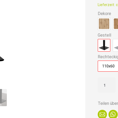
ist:
Lieferzeit:
c
179,90€
Dekore
Gestell
Rechtecki
110x60
Gastro
Stehtisch
110x60
cm
Teilen übe
|
Marmor