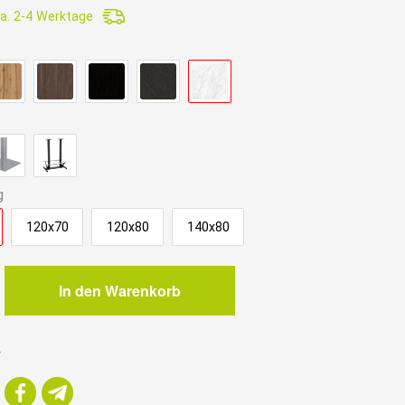
a. 2-4 Werktage
.
g
120x70
120x80
140x80
In den Warenkorb
r