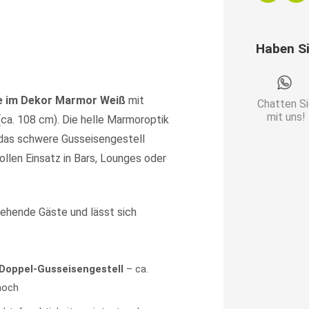
Weiß
|
Haben S
Gusseisen
Gestell
Menge
e im Dekor Marmor Weiß
mit
Chatten S
mit uns!
ca. 108 cm). Die helle Marmoroptik
 das schwere Gusseisengestell
vollen Einsatz in Bars, Lounges oder
tehende Gäste und lässt sich
Doppel-Gusseisengestell
– ca.
hoch