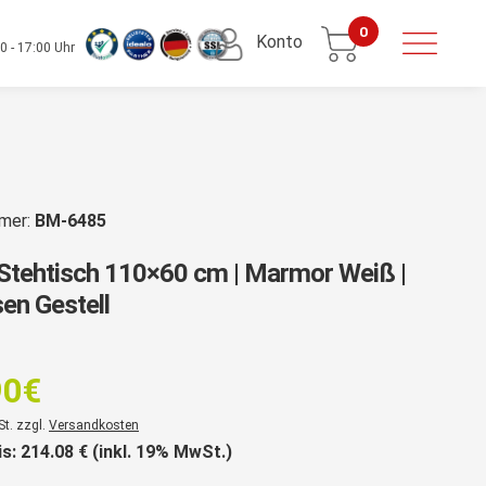
0
Konto
0 - 17:00 Uhr
mmer:
BM-6485
Stehtisch 110×60 cm | Marmor Weiß |
en Gestell
rsprünglicher
reis
90
€
ar:
er
St. zzgl.
Versandkosten
19,90€
is:
214.08
€ (inkl. 19% MwSt.)