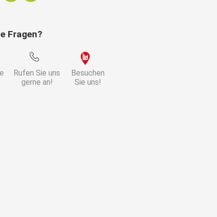
ie Fragen?
ie
Rufen Sie uns
Besuchen
gerne an!
Sie uns!