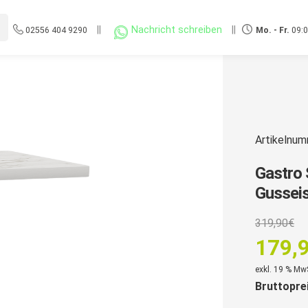
||
Nachricht schreiben
||
02556 404 9290
Mo. - Fr.
09:0
Artikelnu
Gastro 
Gusseis
U
319,90
€
P
179,
w
Aktuell
exkl. 19 % Mw
3
Bruttopre
Preis