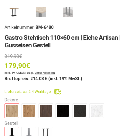
Artikelnummer:
BM-6480
Gastro Stehtisch 110×60 cm | Eiche Artisan |
Gusseisen Gestell
Ursprünglicher
319,90
€
179,90
Preis
€
Aktueller
exkl. 19 % MwSt. zzgl.
Versandkosten
war:
Bruttopreis:
214.08
€ (inkl. 19% MwSt.)
Preis
319,90€
Lieferzeit:
ca. 2-4 Werktage
ist:
Dekore
179,90€.
Gestell