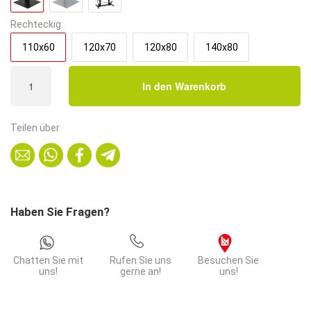
Rechteckig
110x60
120x70
120x80
140x80
Gastro
In den Warenkorb
Stehtisch
110x60
cm
Teilen über
|
Eiche
Artisan
|
Gusseisen
Haben Sie Fragen?
Gestell
Menge
Chatten Sie mit
Rufen Sie uns
Besuchen Sie
uns!
gerne an!
uns!