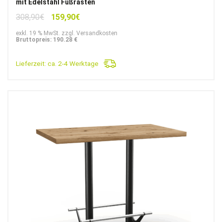
mit Edelstahl Fußrasten
Ursprünglicher
Aktueller
308,90
€
159,90
€
Preis
Preis
exkl. 19 % MwSt. zzgl. Versandkosten
war:
ist:
Bruttopreis: 190.28 €
308,90€
159,90€.
Lieferzeit:
ca. 2-4 Werktage