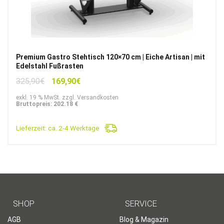
Premium Gastro Stehtisch 120×70 cm | Eiche Artisan | mit
Edelstahl Fußrasten
Ursprünglicher
Aktueller
325,90
€
169,90
€
Preis
Preis
exkl. 19 % MwSt. zzgl. Versandkosten
war:
ist:
Bruttopreis: 202.18 €
325,90€
169,90€.
Lieferzeit:
ca. 2-4 Werktage
SHOP
SERVICE
AGB
Blog & Magazin