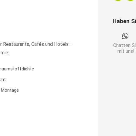
breit
|
Haben S
Samtstoff
in
Rosa-
r Restaurants, Cafés und Hotels –
Chatten S
Lila
mit uns!
omie.
|
Diamant
haumstoffdichte
|
cht
Dinerbank
e Montage
Menge