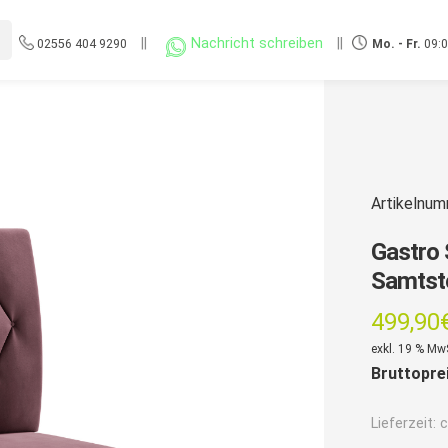
||
Nachricht schreiben
||
02556 404 9290
Mo. - Fr.
09:0
Artikelnu
Gastro 
Samtsto
499,90
exkl. 19 % Mw
Bruttopre
Lieferzeit:
c