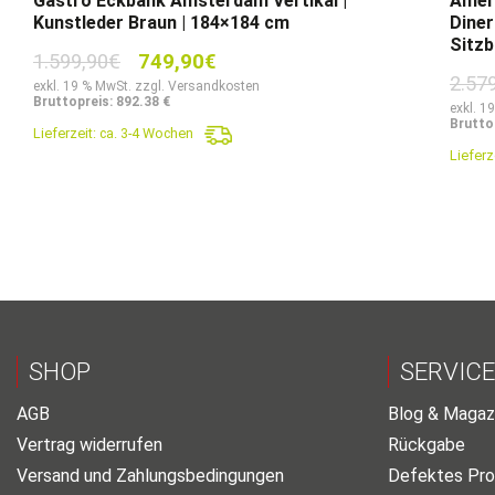
Gastro Eckbank Amsterdam Vertikal |
Ameri
Kunstleder Braun | 184×184 cm
Diner
Sitzb
Ursprünglicher
Aktueller
1.599,90
€
749,90
€
2.57
Preis
Preis
exkl. 19 % MwSt. zzgl. Versandkosten
Bruttopreis: 892.38 €
war:
ist:
exkl. 1
Brutto
Lieferzeit:
ca. 3-4 Wochen
1.599,90€
749,90€.
Lieferz
SHOP
SERVICE
AGB
Blog & Magaz
Vertrag widerrufen
Rückgabe
Versand und Zahlungsbedingungen
Defektes Pro