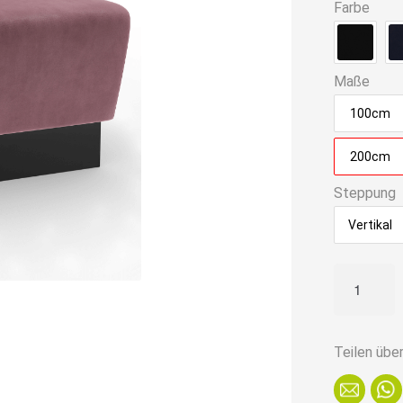
Farbe
Maße
100cm
200cm
Steppung
Vertikal
Gastro
Sitzbank
Amsterda
|
Teilen übe
200
cm