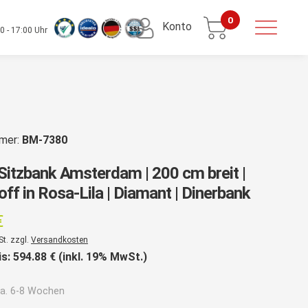
0
Konto
0 - 17:00 Uhr
mmer:
BM-7380
Sitzbank Amsterdam | 200 cm breit |
ff in Rosa-Lila | Diamant | Dinerbank
€
St. zzgl.
Versandkosten
is:
594.88
€ (inkl. 19% MwSt.)
a. 6-8 Wochen