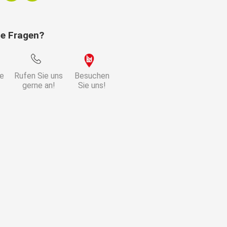
ie Fragen?
ie
Rufen Sie uns
Besuchen
gerne an!
Sie uns!