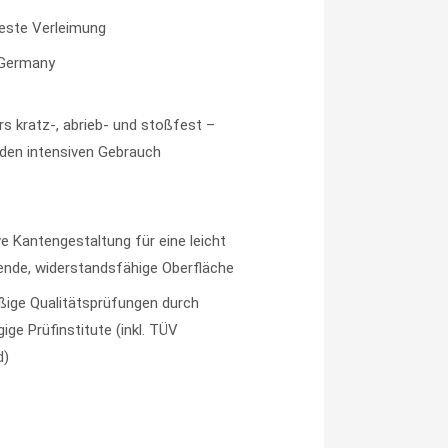
este Verleimung
 Germany
s kratz-, abrieb- und stoßfest –
r den intensiven Gebrauch
ve Kantengestaltung für eine leicht
gende, widerstandsfähige Oberfläche
ige Qualitätsprüfungen durch
ige Prüfinstitute (inkl. TÜV
d)