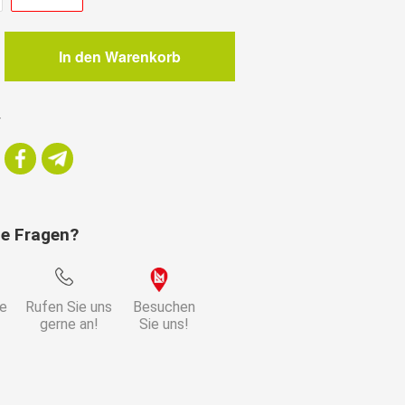
In den Warenkorb
isch
r
ie Fragen?
ie
Rufen Sie uns
Besuchen
gerne an!
Sie uns!