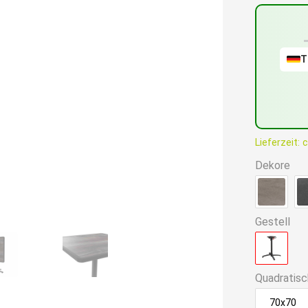
ist:
144,90€
T
Lieferzeit:
c
Dekore
Gestell
Quadratisc
70x70