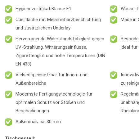
Hygienezertifikat Klasse E1
Wasserf
Oberfläche mit Melaminharzbeschichtung
Made in
und zusätzlichem Underlay
Hervorragende Widerstandsfähigkeit gegen
Besonder
UV-Strahlung, Witterungseinflüsse,
ideal fü
Zigarettenglut und hohe Temperaturen (DIN
EN 438)
Vielseitig einsetzbar für Innen- und
Innovati
Außenbereiche
zu reini
Modernste Fertigungstechnologie für
Regelmäß
optimalen Schutz vor Stößen und
unabhäng
Beschädigungen
Rheinlan
Außenmaß ca. 30 mm
Tischgestell: