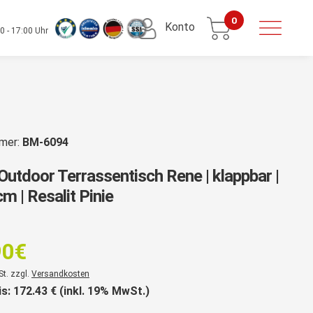
0
Konto
0 - 17:00 Uhr
mmer:
BM-6094
Outdoor Terrassentisch Rene | klappbar |
m | Resalit Pinie
rsprünglicher
reis
90
€
ar:
er
St. zzgl.
Versandkosten
89,90€
is:
172.43
€ (inkl. 19% MwSt.)