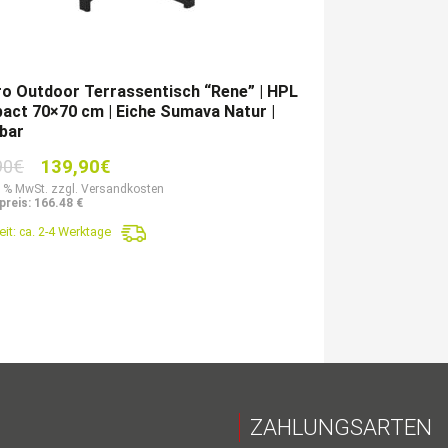
o Outdoor Terrassentisch “Rene” | HPL
ct 70×70 cm | Eiche Sumava Natur |
bar
Ursprünglicher
Aktueller
90
€
139,90
€
Preis
Preis
9 % MwSt. zzgl. Versandkosten
preis: 166.48 €
war:
ist:
eit:
ca. 2-4 Werktage
219,90€
139,90€.
ZAHLUNGSARTEN