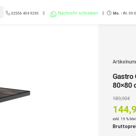
||
Nachricht schreiben
||
02556 404 9290
Mo. - Fr.
09:0
Artikelnu
Gastro 
80×80 c
U
189,90
€
P
144,
w
Aktuell
exkl. 19 % Mw
1
Bruttopre
Preis