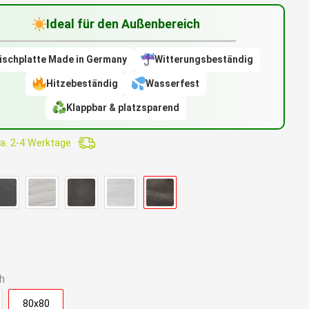
Ideal für den Außenbereich
.
ischplatte Made in Germany
Witterungsbeständig
Hitzebeständig
Wasserfest
Klappbar & platzsparend
a. 2-4 Werktage
h
80x80