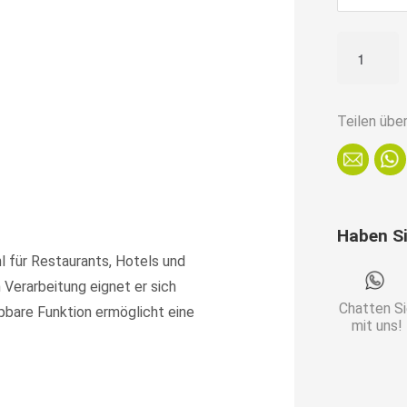
Gastro
Outdoor
Terrassent
Rene
Teilen übe
|
klappbar
|
80x80
Haben S
cm
l für Restaurants, Hotels und
|
Verarbeitung eignet er sich
Resalit
Chatten S
ppbare Funktion ermöglicht eine
Pinie
mit uns!
Menge