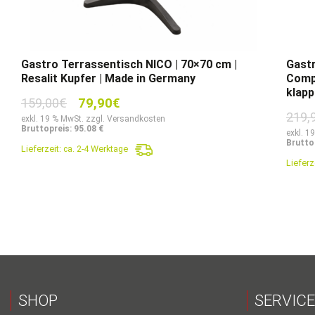
Gastro Terrassentisch NICO | 70×70 cm |
Gastr
Resalit Kupfer | Made in Germany
Compa
klapp
Ursprünglicher
Aktueller
159,00
€
79,90
€
219,
Preis
Preis
exkl. 19 % MwSt. zzgl. Versandkosten
Bruttopreis: 95.08 €
war:
ist:
exkl. 1
Brutto
Lieferzeit:
ca. 2-4 Werktage
159,00€
79,90€.
Lieferz
SHOP
SERVICE