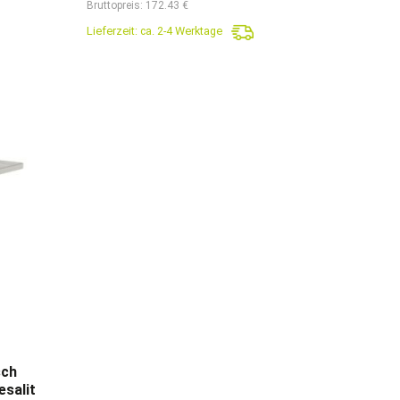
Bruttopreis: 172.43 €
war:
ist:
Lieferzeit:
ca. 2-4 Werktage
.
189,90€
144,90€.
sch
esalit