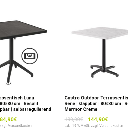
assentisch Luna
Gastro Outdoor Terrassenti
 80×80 cm | Resalit
Rene | klappbar | 80×80 cm | R
ppbar | selbstregulierend
Marmor Creme
sprünglicher
Aktueller
Ursprünglicher
Aktuelle
84,90
€
189,90
€
144,90
€
eis
Preis
Preis
Preis
 zzgl. Versandkosten
exkl. 19 % MwSt. zzgl. Versandkosten