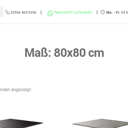
||
Nachricht schreiben
||
02556 404 9290
Mo. - Fr.
09:0
Maß: 80x80 cm
Nach
erden angezeigt
Beliebtheit
sortiert