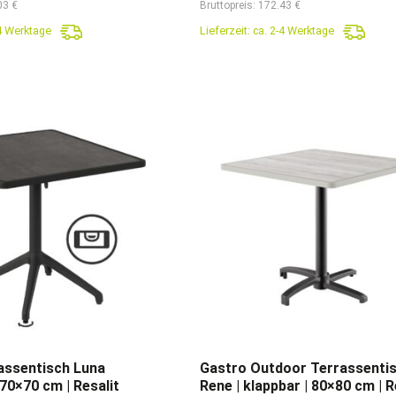
03 €
Bruttopreis: 172.43 €
r:
ist:
war:
ist:
-4 Werktage
Lieferzeit:
ca. 2-4 Werktage
9,90€
184,90€.
189,90€
144,90€
assentisch Luna
Gastro Outdoor Terrassenti
 70×70 cm | Resalit
Rene | klappbar | 80×80 cm | R