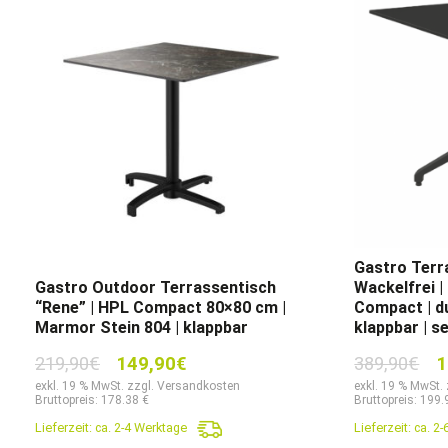
Gastro Terr
Gastro Outdoor Terrassentisch
Wackelfrei |
“Rene” | HPL Compact 80×80 cm |
Compact | du
Marmor Stein 804 | klappbar
klappbar | s
Ursprünglicher
Aktueller
Ur
219,90
€
149,90
€
389,90
€
1
Preis
Preis
Pr
exkl. 19 % MwSt. zzgl. Versandkosten
exkl. 19 % MwSt.
Bruttopreis: 178.38 €
Bruttopreis: 199.
war:
ist:
wa
Lieferzeit:
ca. 2-4 Werktage
Lieferzeit:
ca. 2
219,90€
149,90€.
38