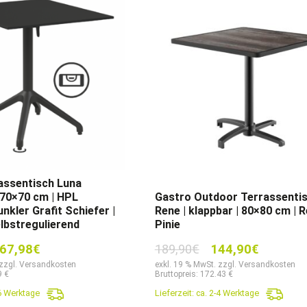
assentisch Luna
 70×70 cm | HPL
Gastro Outdoor Terrassenti
nkler Grafit Schiefer |
Rene | klappbar | 80×80 cm | R
elbstregulierend
Pinie
sprünglicher
Aktueller
Ursprünglicher
Aktuelle
67,98
€
189,90
€
144,90
€
eis
Preis
Preis
Preis
 zzgl. Versandkosten
exkl. 19 % MwSt. zzgl. Versandkosten
9 €
Bruttopreis: 172.43 €
r:
ist:
war:
ist:
-6 Werktage
Lieferzeit:
ca. 2-4 Werktage
9,90€
167,98€.
189,90€
144,90€