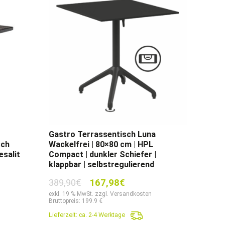
Gastro Terrassentisch Luna
sch
Wackelfrei | 80×80 cm | HPL
esalit
Compact | dunkler Schiefer |
klappbar | selbstregulierend
r
Ursprünglicher
Aktueller
389,90
€
167,98
€
Preis
Preis
exkl. 19 % MwSt. zzgl. Versandkosten
Bruttopreis: 199.9 €
war:
ist:
Lieferzeit:
ca. 2-4 Werktage
.
389,90€
167,98€.