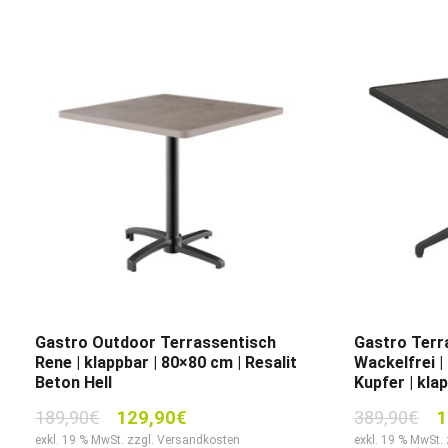
Gastro Outdoor Terrassentisch
Gastro Terr
Rene | klappbar | 80×80 cm | Resalit
Wackelfrei |
Beton Hell
Kupfer | kla
Ursprünglicher
Aktueller
Ur
189,90
€
129,90
€
389,90
€
1
Preis
Preis
Pr
exkl. 19 % MwSt. zzgl. Versandkosten
exkl. 19 % MwSt.