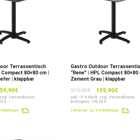
oor Terrassentisch
Gastro Outdoor Terrassenti
L Compact 80×80 cm |
“Rene” | HPL Compact 80×80 
efer | klappbar
Zement Grau | klappbar
sprünglicher
Aktueller
Ursprünglicher
Aktuelle
59,90
€
219,90
€
159,90
€
eis
Preis
Preis
Preis
 zzgl. Versandkosten
exkl. 19 % MwSt. zzgl. Versandkosten
28 €
Bruttopreis: 190.28 €
r:
ist:
war:
ist:
-4 Werktage
Lieferzeit:
ca. 2-4 Werktage
9,90€
159,90€.
219,90€
159,90€