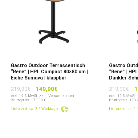
Gastro Outdoor Terrassentisch
Gastro Outd
“Rene” | HPL Compact 80×80 cm |
“Rene” | HP
Eiche Sumava | klappbar
Dunkler Schi
Ursprünglicher
Aktueller
Ur
219,90
€
149,90
€
219,90
€
1
Preis
Preis
Pr
exkl. 19 % MwSt. zzgl. Versandkosten
exkl. 19 % MwSt.
Bruttopreis: 178.38 €
Bruttopreis: 190.
war:
ist:
wa
Lieferzeit:
ca. 2-4 Werktage
Lieferzeit:
ca. 2
219,90€
149,90€.
21