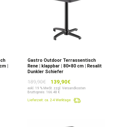
sch
Gastro Outdoor Terrassentisch
cm |
Rene | klappbar | 80×80 cm | Resalit
Dunkler Schiefer
r
Ursprünglicher
Aktueller
189,90
€
139,90
€
Preis
Preis
exkl. 19 % MwSt. zzgl. Versandkosten
Bruttopreis: 166.48 €
war:
ist:
Lieferzeit:
ca. 2-4 Werktage
.
189,90€
139,90€.