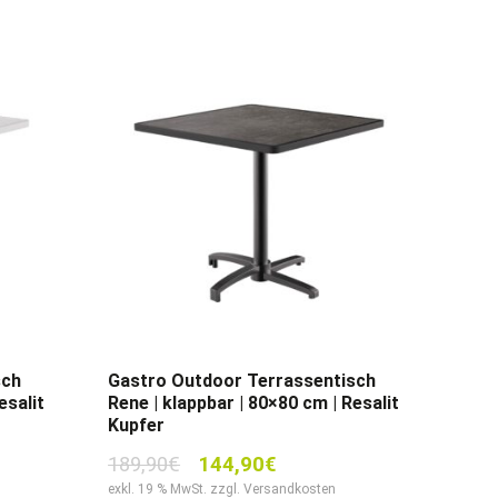
sch
Gastro Outdoor Terrassentisch
esalit
Rene | klappbar | 80×80 cm | Resalit
Kupfer
r
Ursprünglicher
Aktueller
189,90
€
144,90
€
Preis
Preis
exkl. 19 % MwSt. zzgl. Versandkosten