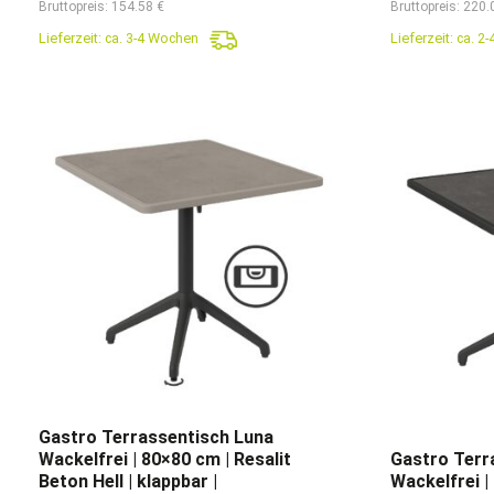
Bruttopreis: 154.58 €
Bruttopreis: 220.
war:
ist:
wa
Lieferzeit:
ca. 3-4 Wochen
Lieferzeit:
ca. 2
189,90€
129,90€.
38
Gastro Terrassentisch Luna
Wackelfrei | 80×80 cm | Resalit
Gastro Terr
Beton Hell | klappbar |
Wackelfrei |