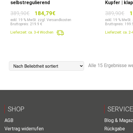
selbstregulierend
Kupfer | kla
Ursprünglicher
Aktueller
Ur
389,90
€
184,79
€
389,90
€
1
Preis
Preis
Pr
exkl. 19 % MwSt. zzgl. Versandkosten
exkl. 19 % MwSt.
Bruttopreis: 219.9 €
Bruttopreis: 199.
war:
ist:
wa
Lieferzeit:
ca. 3-4 Wochen
Lieferzeit:
ca. 2
389,90€
184,79€.
38
Alle 15 Ergebnisse w
SHOP
SERVICE
AGB
Blog & Magaz
Vertrag widerrufen
Rückgabe