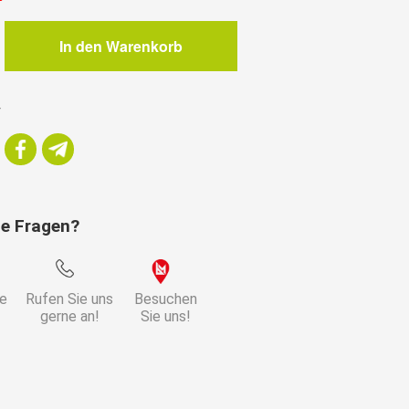
In den Warenkorb
isch
r
ie Fragen?
ie
Rufen Sie uns
Besuchen
gerne an!
Sie uns!