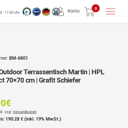
0
Konto
0 - 17:00 Uhr
mmer:
BM-6801
Outdoor Terrassentisch Martin | HPL
 70×70 cm | Grafit Schiefer
rsprünglicher
reis
90
€
ar:
er
St. zzgl.
Versandkosten
89,90€
is:
190.28
€ (inkl. 19% MwSt.)