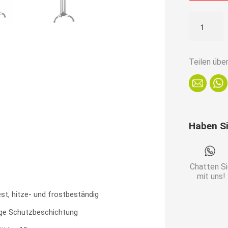
Gastro
Outdoor
Terrassent
Martin
Teilen übe
|
HPL
Compact
70x70
Haben S
cm
|
Grafit
Chatten S
Schiefer
mit uns!
Menge
st, hitze- und frostbeständig
ige Schutzbeschichtung