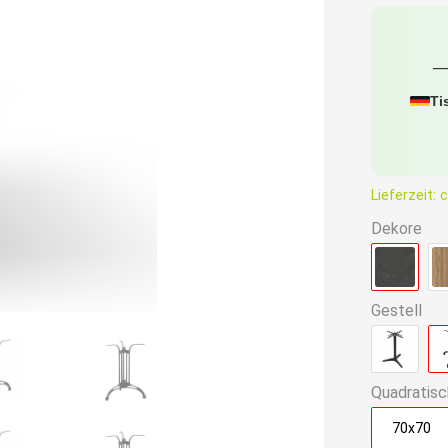
ist:
159,90€
Ti
Lieferzeit:
c
Dekore
Gestell
Quadratisc
70x70