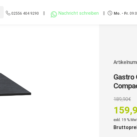
||
Nachricht schreiben
||
02556 404 9290
Mo. - Fr.
09:0
Artikelnu
Gastro 
Compact
U
189,90
€
P
159,
w
Aktuell
exkl. 19 % Mw
1
Bruttopre
Preis