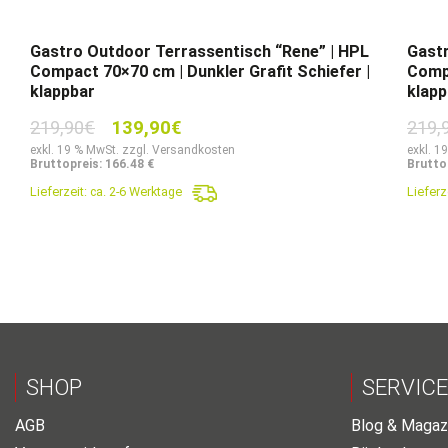
Gastro Outdoor Terrassentisch “Rene” | HPL
Gastr
Compact 70×70 cm | Dunkler Grafit Schiefer |
Compa
klappbar
klapp
Ursprünglicher
Aktueller
219,90
€
139,90
€
219,
Preis
Preis
exkl. 19 % MwSt. zzgl. Versandkosten
exkl. 1
Bruttopreis: 166.48 €
Brutto
war:
ist:
Lieferzeit:
ca. 2-6 Werktage
Lieferz
219,90€
139,90€.
SHOP
SERVICE
AGB
Blog & Magaz