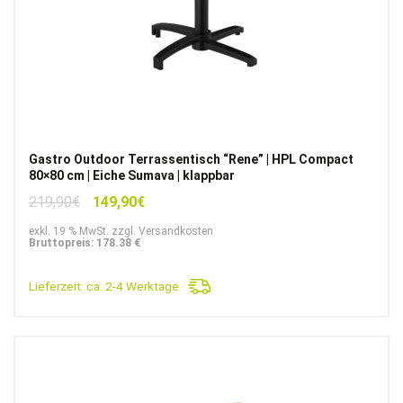
Gastro Outdoor Terrassentisch “Rene” | HPL Compact
80×80 cm | Eiche Sumava | klappbar
Ursprünglicher
Aktueller
219,90
€
149,90
€
Preis
Preis
exkl. 19 % MwSt. zzgl. Versandkosten
war:
ist:
Bruttopreis: 178.38 €
219,90€
149,90€.
Lieferzeit:
ca. 2-4 Werktage