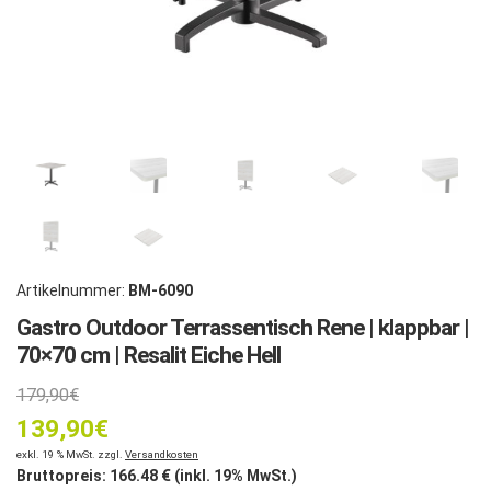
Artikelnummer:
BM-6090
Gastro Outdoor Terrassentisch Rene | klappbar |
70×70 cm | Resalit Eiche Hell
Ursprünglicher
179,90
€
139,90
Preis
€
Aktueller
exkl. 19 % MwSt. zzgl.
Versandkosten
war:
Bruttopreis:
166.48
€ (inkl. 19% MwSt.)