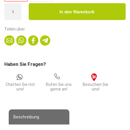
Gastro
In den Warenkorb
Outdoor
Terrassentisch
Rene
Teilen über
|
klappbar
|
70x70
cm
Haben Sie Fragen?
|
Resalit
Eiche
Chatten Sie mit
Rufen Sie uns
Besuchen Sie
Hell
uns!
gerne an!
uns!
Menge
Beschreibung