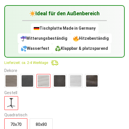
Preis
179,90€
Ideal für den Außenbereich
ist:
139,90€.
Tischplatte Made in Germany
Witterungsbeständig
Hitzebeständig
Wasserfest
Klappbar & platzsparend
Lieferzeit:
ca. 2-4 Werktage
Dekore
Gestell
Quadratisch
70x70
80x80