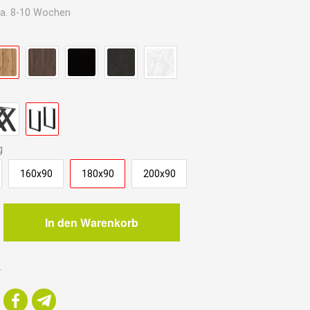
a. 8-10 Wochen
.
g
160x90
180x90
200x90
In den Warenkorb
r