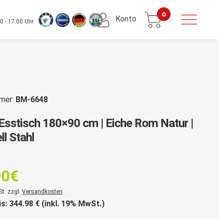
0
Konto
0 - 17:00 Uhr
mmer:
BM-6648
Esstisch 180×90 cm | Eiche Rom Natur |
ll Stahl
rsprünglicher
reis
90
€
ar:
er
St. zzgl.
Versandkosten
92,90€
is:
344.98
€ (inkl. 19% MwSt.)