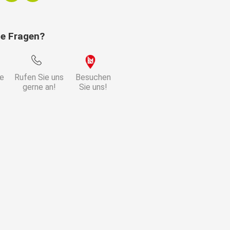
ie Fragen?
ie
Rufen Sie uns
Besuchen
gerne an!
Sie uns!