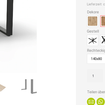
ist:
Lieferzeit:
c
289,90€
Dekore
Gestell
Rechtecki
140x80
Gastro
Esstisch
180x90
cm
Teilen übe
|
Eiche