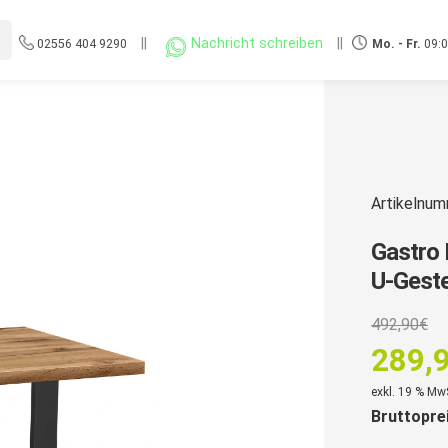
||
Nachricht schreiben
||
02556 404 9290
Mo. - Fr.
09:0
Artikelnu
Gastro 
U-Geste
U
492,90
€
P
289,
w
Aktuell
exkl. 19 % Mw
4
Bruttopre
Preis