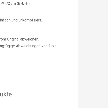
9×9×72 cm (B×L×H)
infach und unkompliziert.
vom Original abweichen.
ngfügige Abweichungen von 1 bis
ukte