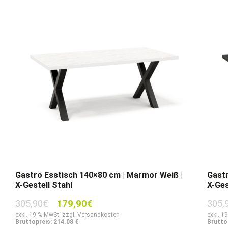
Gastro Esstisch 140×80 cm | Marmor Weiß |
Gastr
X-Gestell Stahl
X-Ges
Ursprünglicher
Aktueller
305,90
€
179,90
€
305,
Preis
Preis
exkl. 19 % MwSt. zzgl. Versandkosten
exkl. 1
Bruttopreis: 214.08 €
Brutto
war:
ist: