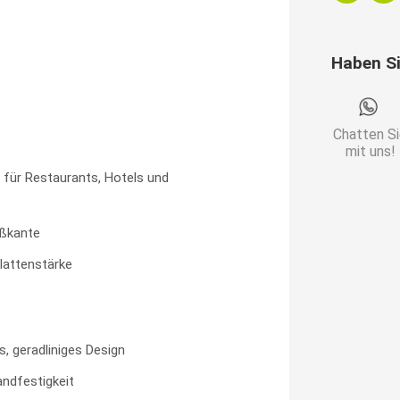
Rom
Natur
Haben S
|
U-
Gestell
Chatten S
Stahl
mit uns!
Menge
 für Restaurants, Hotels und
ßkante
lattenstärke
, geradliniges Design
ndfestigkeit