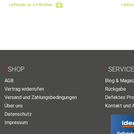
Lieferzeit:
ca. 3-4 Wochen
Lieferz
305,90€
179,90€.
SHOP
SERVICE
AGB
Blog & Magaz
Vertrag widerrufen
Rückgabe
Versand und Zahlungsbedingungen
Defektes Pro
Über uns
Kontakt und 
Datenschutz
Impressum