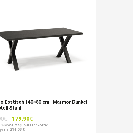
o Esstisch 140×80 cm | Marmor Dunkel |
tell Stahl
Ursprünglicher
Aktueller
90
€
179,90
€
Preis
Preis
9 % MwSt. zzgl. Versandkosten
preis: 214.08 €
war:
ist: