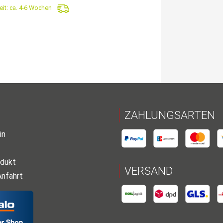
eit:
ca. 4-6 Wochen
305,90€
179,90€.
ZAHLUNGSARTEN
in
dukt
VERSAND
Anfahrt