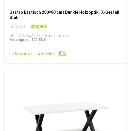
Gastro Esstisch 200×90 cm | Dunkle Holzoptik | X-Gestell
Stahl
Ursprünglicher
Aktueller
560,90
€
329,90
€
Preis
Preis
exkl. 19 % MwSt. zzgl. Versandkosten
war:
ist:
Bruttopreis: 392.58 €
560,90€
329,90€.
Lieferzeit:
ca. 3-4 Wochen