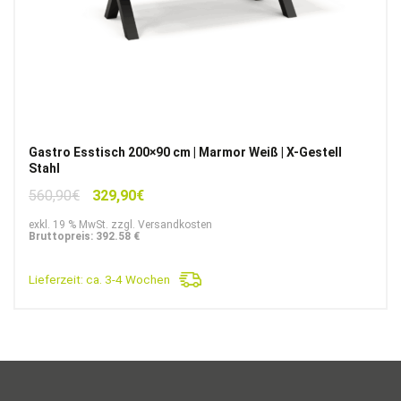
Gastro Esstisch 200×90 cm | Marmor Weiß | X-Gestell
Stahl
Ursprünglicher
Aktueller
560,90
€
329,90
€
Preis
Preis
exkl. 19 % MwSt. zzgl. Versandkosten
war:
ist:
Bruttopreis: 392.58 €
560,90€
329,90€.
Lieferzeit:
ca. 3-4 Wochen