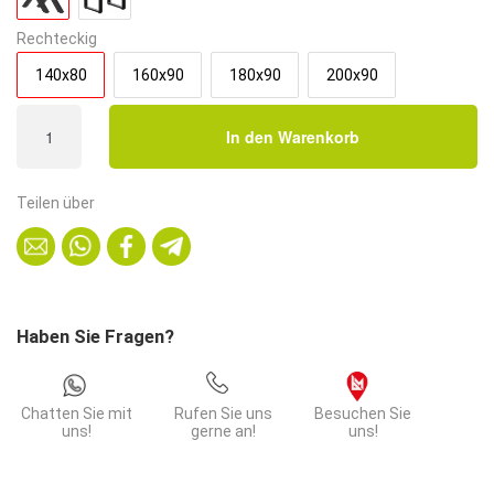
Rechteckig
140x80
160x90
180x90
200x90
Gastro
In den Warenkorb
Esstisch
140x80
cm
Teilen über
|
Marmor
Dunkel
|
X-
Haben Sie Fragen?
Gestell
Stahl
Menge
Chatten Sie mit
Rufen Sie uns
Besuchen Sie
uns!
gerne an!
uns!