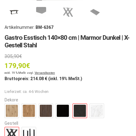
Artikelnummer:
BM-6367
Gastro Esstisch 140×80 cm | Marmor Dunkel | X-
Gestell Stahl
Ursprünglicher
305,90
€
179,90
Preis
€
Aktueller
exkl. 19 % MwSt. zzgl.
Versandkosten
war:
Bruttopreis:
214.08
€ (inkl. 19% MwSt.)
Preis
305,90€
Lieferzeit:
ca. 4-6 Wochen
ist:
Dekore
179,90€.
Gestell