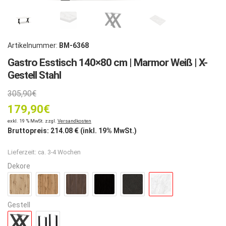
Artikelnummer:
BM-6368
Gastro Esstisch 140×80 cm | Marmor Weiß | X-
Gestell Stahl
Ursprünglicher
305,90
€
179,90
Preis
€
Aktueller
exkl. 19 % MwSt. zzgl.
Versandkosten
war:
Bruttopreis:
214.08
€ (inkl. 19% MwSt.)
Preis
305,90€
Lieferzeit:
ca. 3-4 Wochen
ist:
Dekore
179,90€.
Gestell