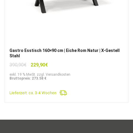
Gastro Esstisch 160×90 cm | Eiche Rom Natur | X-Gestell
Stahl
Ursprünglicher
Aktueller
390,90
€
229,90
€
Preis
Preis
exkl. 19 % MwSt. zzgl. Versandkosten
war:
ist:
Bruttopreis: 273.58 €
390,90€
229,90€.
Lieferzeit:
ca. 3-4 Wochen