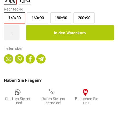
Rechteckig
140x80
160x90
180x90
200x90
Gastro
In den Warenkorb
Esstisch
140x80
cm
Teilen über
|
Marmor
Weiß
|
X-
Haben Sie Fragen?
Gestell
Stahl
Menge
Chatten Sie mit
Rufen Sie uns
Besuchen Sie
uns!
gerne an!
uns!