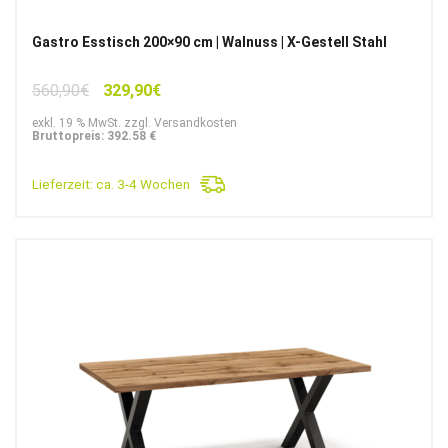
Gastro Esstisch 200×90 cm | Walnuss | X-Gestell Stahl
Ursprünglicher
Aktueller
560,90
€
329,90
€
Preis
Preis
exkl. 19 % MwSt. zzgl. Versandkosten
war:
ist:
Bruttopreis: 392.58 €
560,90€
329,90€.
Lieferzeit:
ca. 3-4 Wochen