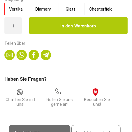
Vertikal
Diamant
Glatt
Chesterfield
Gastro
In den Warenkorb
Eckbank
Paris
|
Teilen über
64x64
cm
|
Samtstoff
in
Haben Sie Fragen?
Blau
|
Vertikal
Chatten Sie mit
Rufen Sie uns
Besuchen Sie
Menge
uns!
gerne an!
uns!