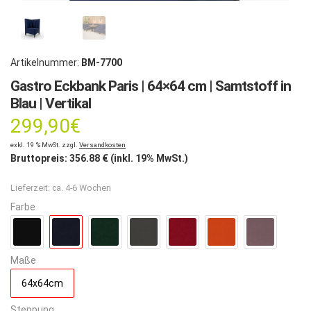
Artikelnummer:
BM-7700
Gastro Eckbank Paris | 64×64 cm | Samtstoff in
Blau | Vertikal
299,90
€
exkl. 19 % MwSt. zzgl.
Versandkosten
Bruttopreis:
356.88
€ (inkl. 19% MwSt.)
Lieferzeit:
ca. 4-6 Wochen
Farbe
Maße
64x64cm
Steppung