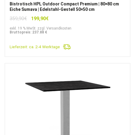
Bistrotisch HPL Outdoor Compact Premium | 80×80 cm
Eiche Sumava | Edelstahl-Gestell 50×50 cm
Ursprünglicher
Aktueller
359,90
€
199,90
€
Preis
Preis
exkl. 19 % MwSt. zzgl. Versandkosten
war:
ist:
Bruttopreis: 237.88 €
359,90€
199,90€.
Lieferzeit:
ca. 2-4 Werktage