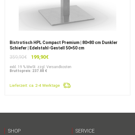
Bistrotisch HPL Compact Premium | 80×80 cm Dunkler
Schiefer | Edelstahl-Gestell 50×50 cm
Ursprünglicher
Aktueller
359,90
€
199,90
€
Preis
Preis
exkl. 19 % MwSt. zzgl. Versandkosten
war:
ist:
Bruttopreis: 237.88 €
359,90€
199,90€.
Lieferzeit:
ca. 2-4 Werktage
SHOP
SERVICE