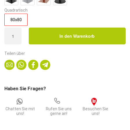
Quadratisch
80x80
Bistrotisch
In den Warenkorb
80x80
cm
|
Teilen über
Marmor
Weiß
|
Gusseisengestell
mit
Haben Sie Fragen?
Kreuzfuß
Menge
Chatten Sie mit
Rufen Sie uns
Besuchen Sie
uns!
gerne an!
uns!