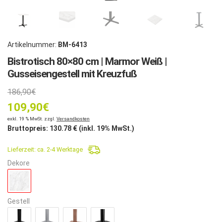
Artikelnummer:
BM-6413
Bistrotisch 80×80 cm | Marmor Weiß |
Gusseisengestell mit Kreuzfuß
Ursprünglicher
186,90
€
109,90
Preis
€
Aktueller
exkl. 19 % MwSt. zzgl.
Versandkosten
war:
Bruttopreis:
130.78
€ (inkl. 19% MwSt.)
Preis
186,90€
Lieferzeit:
ca. 2-4 Werktage
ist:
Dekore
109,90€.
Gestell