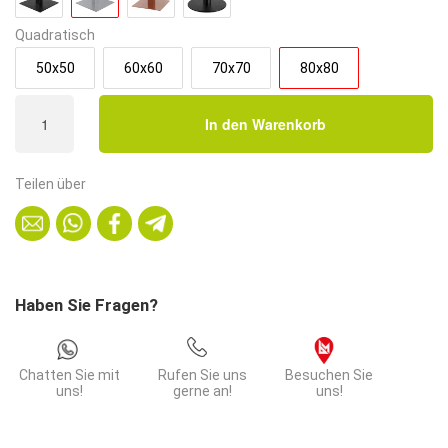
Quadratisch
50x50
60x60
70x70
80x80
Bistrotisch
In den Warenkorb
80x80
cm
|
Teilen über
D4448
LV
Marmor
Weiß
|
Haben Sie Fragen?
Edelstahl
Gestell
Menge
Chatten Sie mit
Rufen Sie uns
Besuchen Sie
uns!
gerne an!
uns!