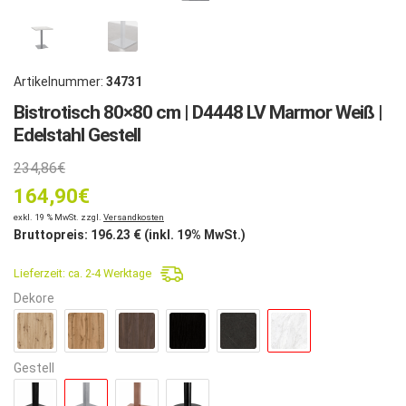
Artikelnummer:
34731
Bistrotisch 80×80 cm | D4448 LV Marmor Weiß |
Edelstahl Gestell
Ursprünglicher
234,86
€
164,90
Preis
€
Aktueller
exkl. 19 % MwSt. zzgl.
Versandkosten
war:
Bruttopreis:
196.23
€ (inkl. 19% MwSt.)
Preis
234,86€
Lieferzeit:
ca. 2-4 Werktage
ist:
Dekore
164,90€.
Gestell