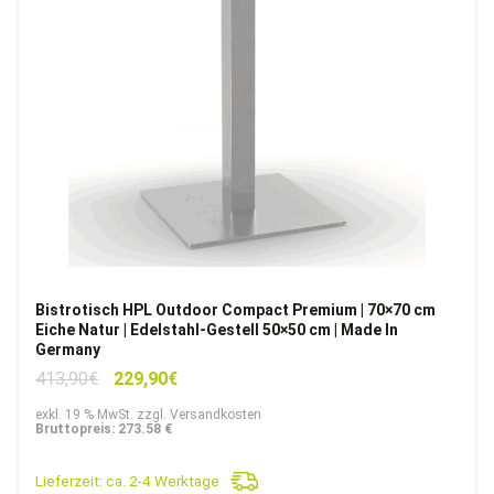
Bistrotisch HPL Outdoor Compact Premium | 70×70 cm
Eiche Natur | Edelstahl-Gestell 50×50 cm | Made In
Germany
Ursprünglicher
Aktueller
413,90
€
229,90
€
Preis
Preis
exkl. 19 % MwSt. zzgl. Versandkosten
war:
ist:
Bruttopreis: 273.58 €
413,90€
229,90€.
Lieferzeit:
ca. 2-4 Werktage