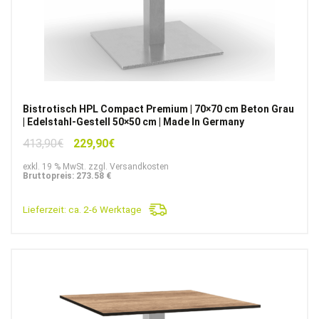
Bistrotisch HPL Compact Premium | 70×70 cm Beton Grau
| Edelstahl-Gestell 50×50 cm | Made In Germany
Ursprünglicher
Aktueller
413,90
€
229,90
€
Preis
Preis
exkl. 19 % MwSt. zzgl. Versandkosten
war:
ist:
Bruttopreis: 273.58 €
413,90€
229,90€.
Lieferzeit:
ca. 2-6 Werktage