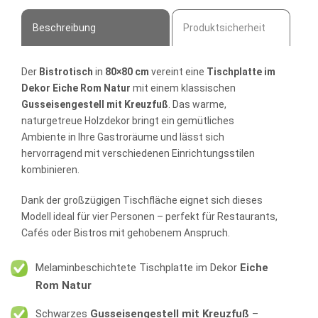
Beschreibung
Produktsicherheit
Der
Bistrotisch
in
80×80 cm
vereint eine
Tischplatte im
Dekor Eiche Rom Natur
mit einem klassischen
Gusseisengestell mit Kreuzfuß
. Das warme,
naturgetreue Holzdekor bringt ein gemütliches
Ambiente in Ihre Gastroräume und lässt sich
hervorragend mit verschiedenen Einrichtungsstilen
kombinieren.
Dank der großzügigen Tischfläche eignet sich dieses
Modell ideal für vier Personen – perfekt für Restaurants,
Cafés oder Bistros mit gehobenem Anspruch.
Melaminbeschichtete Tischplatte im Dekor
Eiche
Rom Natur
Schwarzes
Gusseisengestell mit Kreuzfuß
–