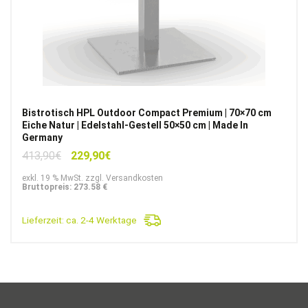
Bistrotisch HPL Outdoor Compact Premium | 70×70 cm
Eiche Natur | Edelstahl-Gestell 50×50 cm | Made In
Germany
Ursprünglicher
Aktueller
413,90
€
229,90
€
Preis
Preis
exkl. 19 % MwSt. zzgl. Versandkosten
war:
ist:
Bruttopreis: 273.58 €
413,90€
229,90€.
Lieferzeit:
ca. 2-4 Werktage