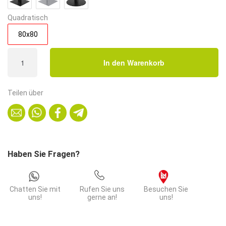
Quadratisch
80x80
Bistrotisch
In den Warenkorb
80x80
cm
|
Teilen über
Eiche
Rom
Natur
|
Gusseisengestell
Haben Sie Fragen?
mit
Kreuzfuß
Menge
Chatten Sie mit
Rufen Sie uns
Besuchen Sie
uns!
gerne an!
uns!