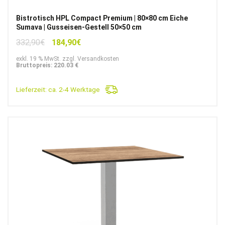
Bistrotisch HPL Compact Premium | 80×80 cm Eiche
Sumava | Gusseisen-Gestell 50×50 cm
Ursprünglicher
Aktueller
332,90
€
184,90
€
Preis
Preis
exkl. 19 % MwSt. zzgl. Versandkosten
war:
ist:
Bruttopreis: 220.03 €
332,90€
184,90€.
Lieferzeit:
ca. 2-4 Werktage