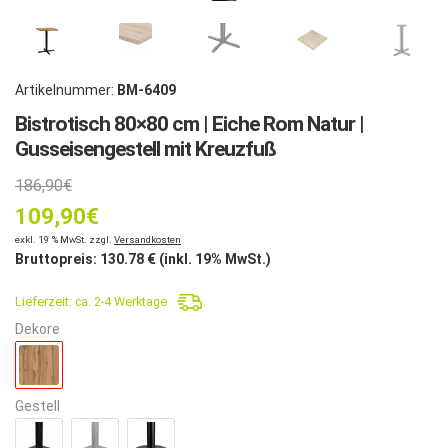
Artikelnummer:
BM-6409
Bistrotisch 80×80 cm | Eiche Rom Natur |
Gusseisengestell mit Kreuzfuß
Ursprünglicher
186,90
€
109,90
Preis
€
Aktueller
exkl. 19 % MwSt. zzgl.
Versandkosten
war:
Bruttopreis:
130.78
€ (inkl. 19% MwSt.)
Preis
186,90€
Lieferzeit:
ca. 2-4 Werktage
ist:
Dekore
109,90€.
Gestell