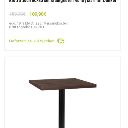
Bistrotisch 80×80 cm Stahlgestell Rund | Marmor Dunkel
Ursprünglicher
Aktueller
159,90
€
109,90
€
Preis
Preis
exkl. 19 % MwSt. zzgl. Versandkosten
war:
ist:
Bruttopreis: 130.78 €
159,90€
109,90€.
Lieferzeit:
ca. 2-3 Wochen