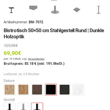
Artikelnummer:
BM-7072
Bistrotisch 50×50 cm Stahlgestell Rund | Dunkle
Holzoptik
Ursprünglicher
129,90
€
69,90
Preis
€
Aktueller
exkl. 19 % MwSt. zzgl.
Versandkosten
war:
Bruttopreis:
83.18
€ (inkl. 19% MwSt.)
Preis
129,90€
Lieferzeit:
ca. 2-3 Wochen
ist:
Dekore
69,90€.
Gestell