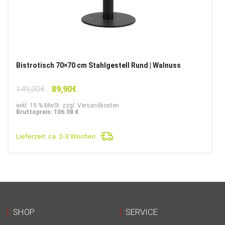
Bistrotisch 70×70 cm Stahlgestell Rund | Walnuss
Ursprünglicher
Aktueller
149,00
€
89,90
€
Preis
Preis
exkl. 19 % MwSt. zzgl. Versandkosten
war:
ist:
Bruttopreis: 106.98 €
149,00€
89,90€.
Lieferzeit:
ca. 2-3 Wochen
SHOP
SERVICE