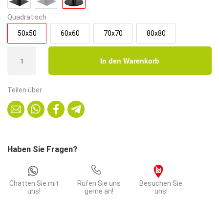
Quadratisch
50x50
60x60
70x70
80x80
Bistrotisch
In den Warenkorb
50x50
cm
Stahlgestell
Teilen über
Rund
|
Dunkle
Holzoptik
Menge
Haben Sie Fragen?
Chatten Sie mit
Rufen Sie uns
Besuchen Sie
uns!
gerne an!
uns!