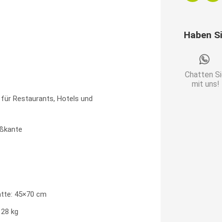
|
Edelstahl
Haben S
Gestell
Menge
Chatten S
mit uns!
 für Restaurants, Hotels und
ßkante
tte: 45×70 cm
 28 kg