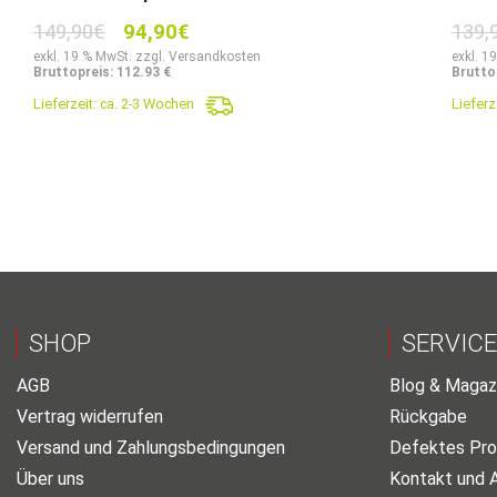
Ursprünglicher
Aktueller
149,90
€
94,90
€
139,
Preis
Preis
exkl. 19 % MwSt. zzgl. Versandkosten
exkl. 1
Bruttopreis: 112.93 €
Bruttop
war:
ist:
Lieferzeit:
ca. 2-3 Wochen
Lieferz
149,90€
94,90€.
SHOP
SERVICE
AGB
Blog & Magaz
Vertrag widerrufen
Rückgabe
Versand und Zahlungsbedingungen
Defektes Pro
Über uns
Kontakt und 