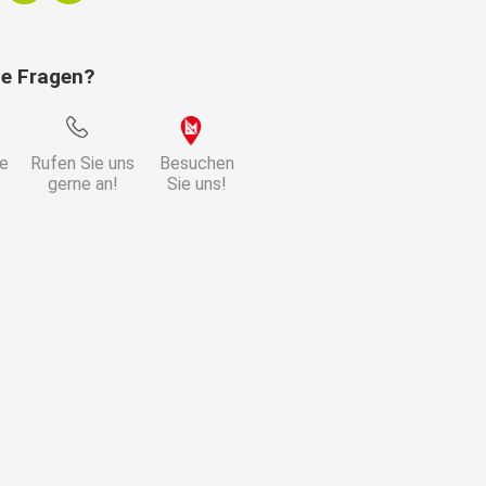
ie Fragen?
ie
Rufen Sie uns
Besuchen
gerne an!
Sie uns!