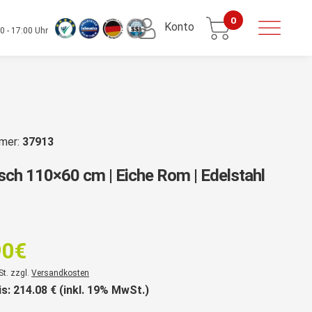
0
Konto
0 - 17:00 Uhr
mmer:
37913
isch 110×60 cm | Eiche Rom | Edelstahl
rsprünglicher
reis
90
€
ar:
er
St. zzgl.
Versandkosten
69,90€
is:
214.08
€ (inkl. 19% MwSt.)