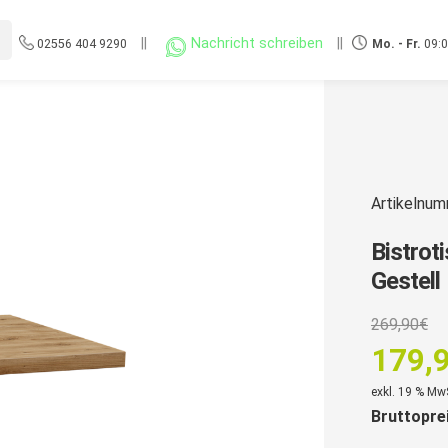
||
Nachricht schreiben
||
02556 404 9290
Mo. - Fr.
09:0
Artikelnu
Bistrot
Gestell
U
269,90
€
P
179,
w
Aktuell
exkl. 19 % Mw
2
Bruttopre
Preis