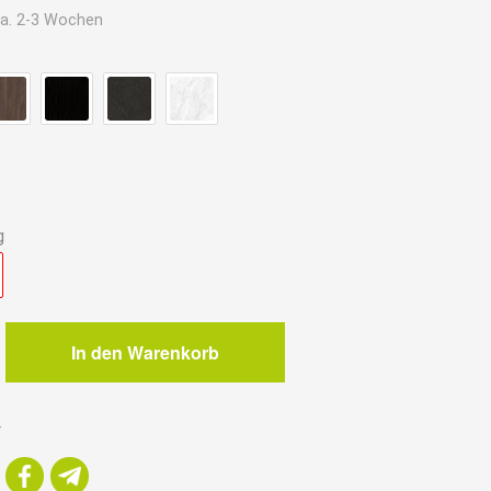
a. 2-3 Wochen
.
g
In den Warenkorb
r