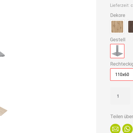
ist:
Lieferzeit:
c
179,90€
Dekore
Gestell
Rechtecki
110x60
Bistrotisch
110x60
cm
|
Teilen übe
Eiche
Rom