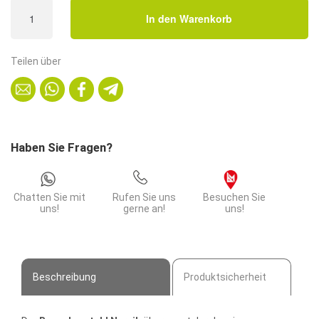
Besucherstuhl
In den Warenkorb
Narvik
|
Sitzschale
Teilen über
HPL
|
stapelbares
Stahlgestell
|
Haben Sie Fragen?
Dekor
Walnuss
|
Chatten Sie mit
Rufen Sie uns
Besuchen Sie
Obejktbereich
uns!
gerne an!
uns!
geeignet
Menge
Beschreibung
Produktsicherheit