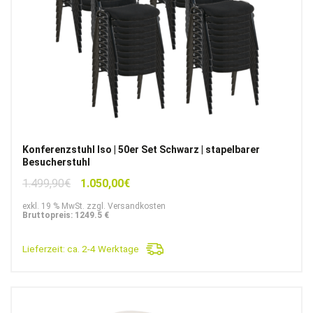
Konferenzstuhl Iso | 50er Set Schwarz | stapelbarer
Besucherstuhl
Ursprünglicher
Aktueller
1.499,90
€
1.050,00
€
Preis
Preis
exkl. 19 % MwSt. zzgl. Versandkosten
war:
ist:
Bruttopreis: 1249.5 €
1.499,90€
1.050,00€.
Lieferzeit:
ca. 2-4 Werktage