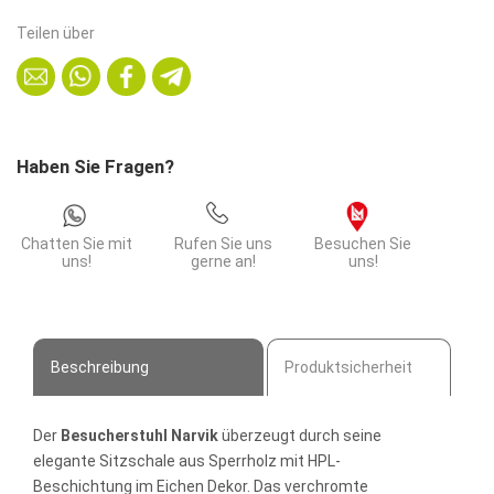
Sitzschale
Teilen über
HPL
|
stapelbares
Stahgestell
|
Haben Sie Fragen?
Dekor
Eiche
|
Chatten Sie mit
Rufen Sie uns
Besuchen Sie
Konferenzstuhl
uns!
gerne an!
uns!
Menge
Beschreibung
Produktsicherheit
Der
Besucherstuhl Narvik
überzeugt durch seine
elegante Sitzschale aus Sperrholz mit HPL-
Beschichtung im Eichen Dekor. Das verchromte