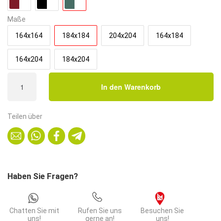
948,90€.
Maße
164x164
184x184
204x204
164x184
164x204
184x204
Americano
In den Warenkorb
Retro
Eckbank
|
Teilen über
184x184
cm
|
Dinerbank
Set
Haben Sie Fragen?
Türkis
&
Weiß
Chatten Sie mit
Rufen Sie uns
Besuchen Sie
|
uns!
gerne an!
uns!