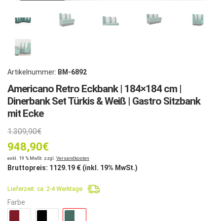
Artikelnummer:
BM-6892
Americano Retro Eckbank | 184×184 cm |
Dinerbank Set Türkis & Weiß | Gastro Sitzbank
mit Ecke
Ursprünglicher
1.309,90
€
948,90
Preis
€
Aktueller
exkl. 19 % MwSt. zzgl.
Versandkosten
war:
Bruttopreis:
1129.19
€ (inkl. 19% MwSt.)
Preis
1.309,90€
Lieferzeit:
ca. 2-4 Werktage
ist:
Farbe