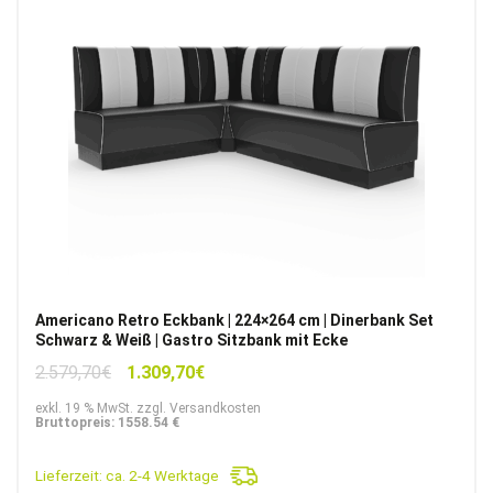
Americano Retro Eckbank | 224×264 cm | Dinerbank Set
Schwarz & Weiß | Gastro Sitzbank mit Ecke
Ursprünglicher
Aktueller
2.579,70
€
1.309,70
€
Preis
Preis
exkl. 19 % MwSt. zzgl. Versandkosten
war:
ist:
Bruttopreis: 1558.54 €
2.579,70€
1.309,70€.
Lieferzeit:
ca. 2-4 Werktage