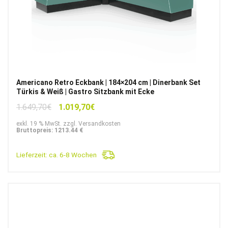
Americano Retro Eckbank | 184×204 cm | Dinerbank Set
Türkis & Weiß | Gastro Sitzbank mit Ecke
Ursprünglicher
Aktueller
1.649,70
€
1.019,70
€
Preis
Preis
exkl. 19 % MwSt. zzgl. Versandkosten
war:
ist:
Bruttopreis: 1213.44 €
1.649,70€
1.019,70€.
Lieferzeit:
ca. 6-8 Wochen