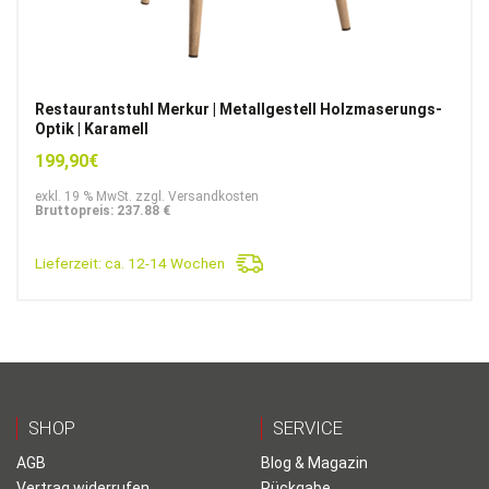
Restaurantstuhl Merkur | Metallgestell Holzmaserungs-
Optik | Karamell
199,90
€
exkl. 19 % MwSt. zzgl. Versandkosten
Bruttopreis: 237.88 €
Lieferzeit:
ca. 12-14 Wochen
SHOP
SERVICE
AGB
Blog & Magazin
Vertrag widerrufen
Rückgabe