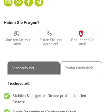
Bodenplatte
ø
40cm
Menge
Haben Sie Fragen?
Chatten Sie mit
Rufen Sie uns
Besuchen Sie
uns!
gerne an!
uns!
Beschreibung
Produktsicherheit
Tischgestell:
Stabiles Stahlgestell für den professionellen
Einsatz
Runde Bodenplatte für sicheren Stand