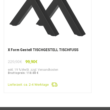
X Form Gestell TISCHGESTELL TISCHFUSS
Ursprünglicher
Aktueller
229,90
€
99,90
€
Preis
Preis
exkl. 19 % MwSt. zzgl. Versandkosten
war:
ist:
Bruttopreis: 118.88 €
229,90€
99,90€.
Lieferzeit:
ca. 2-4 Werktage