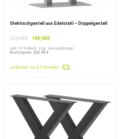
Stehtischgestell aus Edelstahl – Doppelgestell
Ursprünglicher
Aktueller
229,90
€
189,90
€
Preis
Preis
exkl. 19 % MwSt. zzgl. Versandkosten
war:
ist:
Bruttopreis: 225.98 €
229,90€
189,90€.
Lieferzeit:
ca. 2-3 Wochen