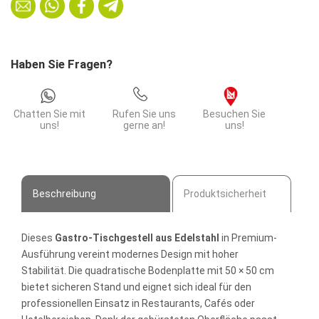
|
Breite
Bodenplatte
50
Haben Sie Fragen?
x
50
cm
Chatten Sie mit
Rufen Sie uns
Besuchen Sie
Menge
uns!
gerne an!
uns!
Beschreibung
Produktsicherheit
Dieses
Gastro-Tischgestell aus Edelstahl
in Premium-
Ausführung vereint modernes Design mit hoher
Stabilität. Die quadratische Bodenplatte mit 50 × 50 cm
bietet sicheren Stand und eignet sich ideal für den
professionellen Einsatz in Restaurants, Cafés oder