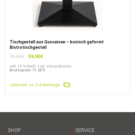
Tischgestell aus Gusseisen – konisch geformt
Bistrotischgestell
Ursprünglicher
Aktueller
79,90
€
59,90
€
Preis
Preis
exkl. 19 % MwSt. zzgl. Versandkosten
war:
ist:
Bruttopreis: 71.28 €
79,90€
59,90€.
Lieferzeit:
ca. 2-4 Werktage
SHOP
SERVICE