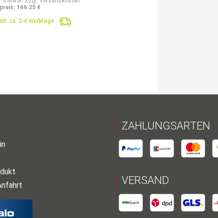
9 % MwSt. zzgl. Versandkosten
preis: 146.25 €
eit:
ca. 2-4 Werktage
ZAHLUNGSARTEN
in
dukt
VERSAND
Anfahrt