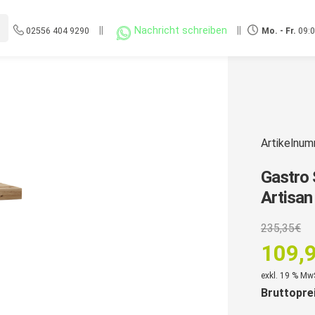
||
Nachricht schreiben
||
02556 404 9290
Mo. - Fr.
09:0
Artikelnu
Gastro 
Artisan
U
235,35
€
P
109,
w
Aktuell
exkl. 19 % Mw
2
Bruttopre
Preis