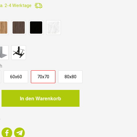
a. 2-4 Werktage
.
h
60x60
70x70
80x80
In den Warenkorb
r