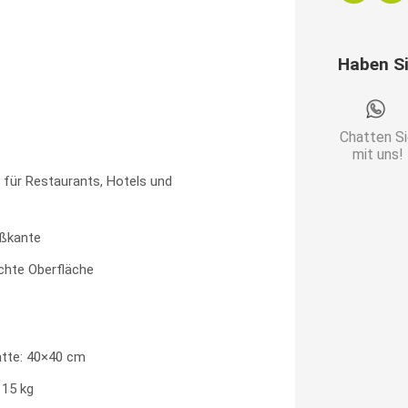
OV
Eiche
Haben S
Artisan
|
Gusseiseng
Chatten S
Menge
mit uns!
 für Restaurants, Hotels und
ßkante
ichte Oberfläche
tte: 40×40 cm
 15 kg