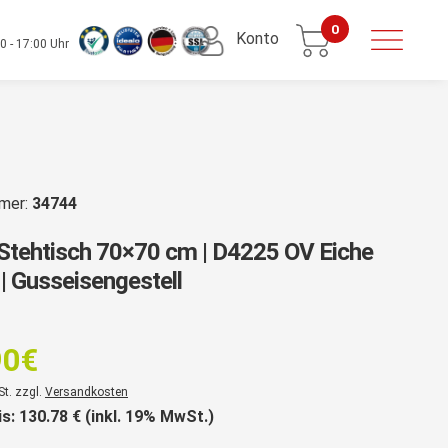
0
Konto
0 - 17:00 Uhr
mmer:
34744
Stehtisch 70×70 cm | D4225 OV Eiche
 | Gusseisengestell
rsprünglicher
reis
90
€
ar:
er
St. zzgl.
Versandkosten
35,35€
is:
130.78
€ (inkl. 19% MwSt.)