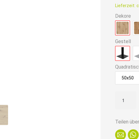
ist:
Lieferzeit:
c
109,90€
Dekore
Gestell
Quadratisc
50x50
Gastro
Stehtisch
70x70
cm
Teilen übe
|
D4225