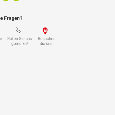
ie Fragen?
estell
ie
Rufen Sie uns
Besuchen
gerne an!
Sie uns!