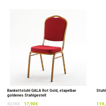
Bankettstuhl GALA Rot Gold, stapelbar
Stuhl
goldenes Stahlgestell
Ursprünglicher
Aktueller
32,90
€
17,90
€
119,