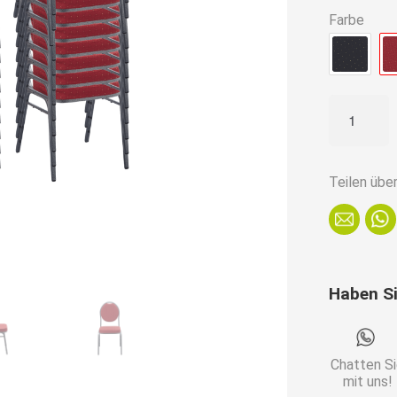
890,90€
Farbe
Stapelstuh
Bankettstu
Hermano
Rot
Teilen übe
|
50er
Set
Menge
Haben S
Chatten S
mit uns!