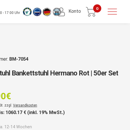
0
Konto
0 - 17:00 Uhr
mmer:
BM-7054
tuhl Bankettstuhl Hermano Rot | 50er Set
Ursprünglicher
Preis
90
€
war:
er
St. zzgl.
Versandkosten
1.624,90€
is:
1060.17
€ (inkl. 19% MwSt.)
a. 12-14 Wochen