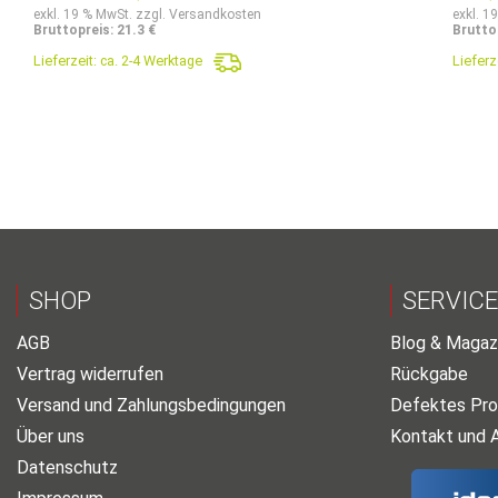
Preis
Preis
exkl. 19 % MwSt. zzgl. Versandkosten
exkl. 1
Bruttopreis: 21.3 €
Brutto
war:
ist:
Lieferzeit:
ca. 2-4 Werktage
Lieferz
32,90€
17,90€.
SHOP
SERVICE
AGB
Blog & Magaz
Vertrag widerrufen
Rückgabe
Versand und Zahlungsbedingungen
Defektes Pro
Über uns
Kontakt und 
Datenschutz