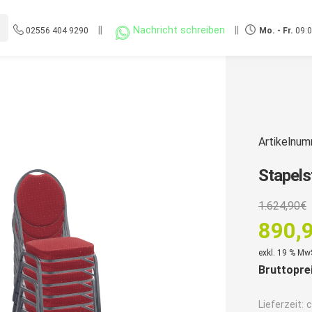
||
Nachricht schreiben
||
02556 404 9290
Mo. - Fr.
09:0
Artikelnu
Stapels
1.624,90
€
890,
Aktuell
exkl. 19 % Mw
Bruttopre
Preis
ist:
Lieferzeit:
c