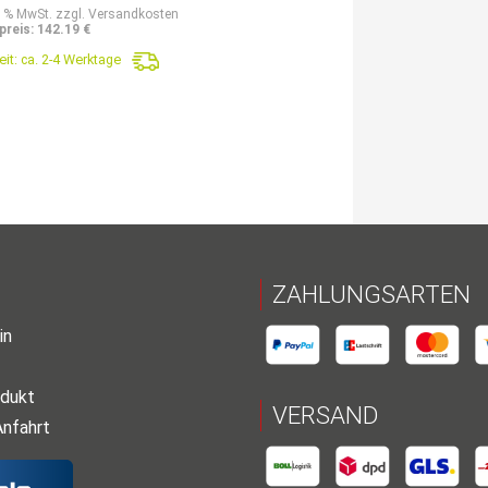
9 % MwSt. zzgl. Versandkosten
preis: 142.19 €
eit:
ca. 2-4 Werktage
ZAHLUNGSARTEN
in
dukt
VERSAND
Anfahrt