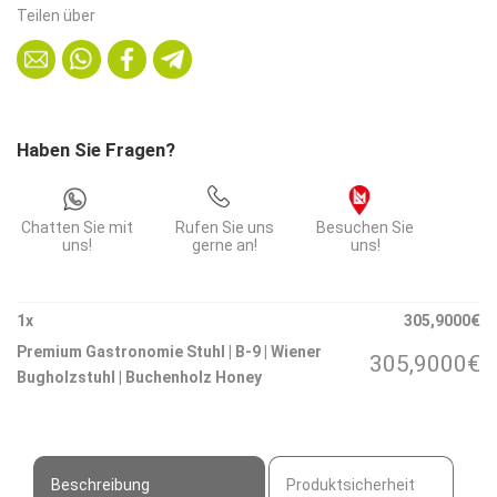
|
Teilen über
B-
9
|
Wiener
Bugholzstuhl
Haben Sie Fragen?
|
Buchenholz
Honey
Chatten Sie mit
Rufen Sie uns
Besuchen Sie
Menge
uns!
gerne an!
uns!
1
x
305,9000
€
Premium Gastronomie Stuhl | B-9 | Wiener
305,9000
€
Bugholzstuhl | Buchenholz Honey
Beschreibung
Produktsicherheit