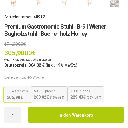
Artikelnummer:
40917
Premium Gastronomie Stuhl | B-9 | Wiener
Bugholzstuhl | Buchenholz Honey
671,9000
€
305,9000
€
exkl. 19 % MwSt. zzgl.
Versandkosten
Bruttopreis:
364.02
€ (inkl. 19% MwSt.)
Lieferzeit:
ca. 4-6 Wochen
1 - 49
pieces
50 - 99 pieces
100+ pieces
260,02
€
229,43
€
305,90
€
(15% off)
(25% off)
Premium
In den Warenkorb
Gastronomie
Stuhl