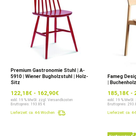
Premium Gastronomie Stuhl | A-
5910 | Wiener Bugholzstuhl | Holz-
Fameg Desig
Sitz
| Buchenhol
122,18
€
-
162,90
€
185,18
€
-
exkl. 19 % MwSt. zzgl. Versandkosten
exkl. 19 % MwSt.
Bruttopreis: 193.85 €
Bruttopreis: 293.
Lieferzeit:
ca. 4-6 Wochen
Lieferzeit:
ca. 4