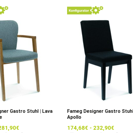
ner Gastro Stuhl | Lava
Fameg Designer Gastro Stuhl
e
Apollo
281,90
€
174,68
€
-
232,90
€