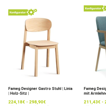
Fameg Designer Gastro Stuhl | Linia
Fameg Desig
| Holz-Sitz |
mit Armlehn
224,18
€
-
298,90
€
211,43
€
-