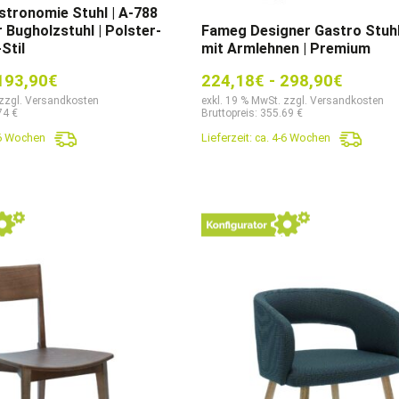
tronomie Stuhl | A-788
 Bugholzstuhl | Polster-
Fameg Designer Gastro Stuhl 
Stil
mit Armlehnen | Premium
193,90
€
224,18
€
-
298,90
€
 zzgl. Versandkosten
exkl. 19 % MwSt. zzgl. Versandkosten
74 €
Bruttopreis: 355.69 €
-6 Wochen
Lieferzeit:
ca. 4-6 Wochen