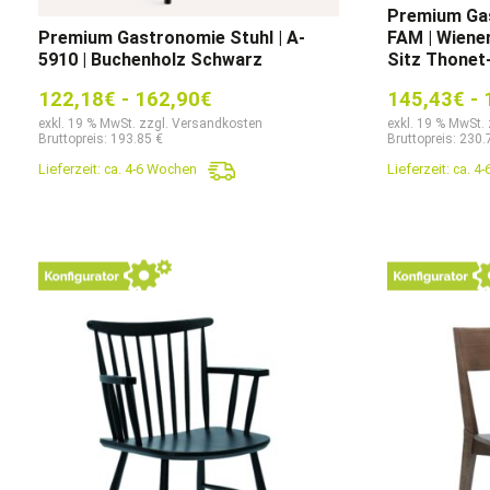
Premium Gas
Premium Gastronomie Stuhl | A-
FAM | Wiener
5910 | Buchenholz Schwarz
Sitz Thonet-
122,18
€
-
162,90
€
145,43
€
-
exkl. 19 % MwSt. zzgl. Versandkosten
exkl. 19 % MwSt.
Bruttopreis: 193.85 €
Bruttopreis: 230.
Lieferzeit:
ca. 4-6 Wochen
Lieferzeit:
ca. 4