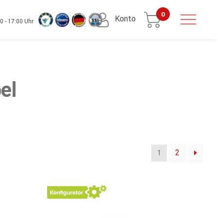
0
Konto
0 - 17:00 Uhr
el
2
1