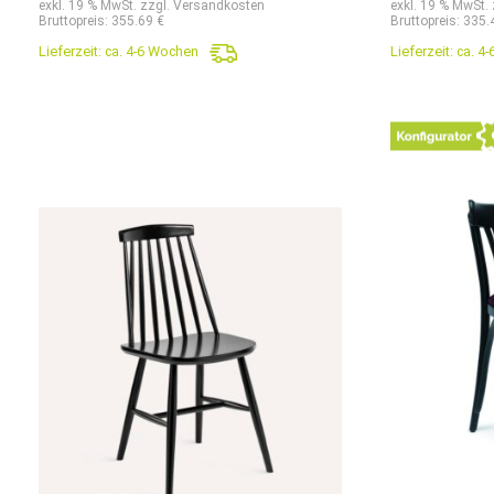
exkl. 19 % MwSt. zzgl. Versandkosten
exkl. 19 % MwSt.
Bruttopreis: 355.69 €
Bruttopreis: 335.
Lieferzeit:
ca. 4-6 Wochen
Lieferzeit:
ca. 4