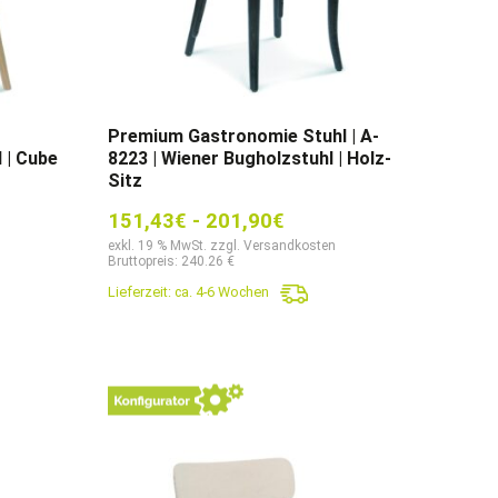
Premium Gastronomie Stuhl | A-
 | Cube
8223 | Wiener Bugholzstuhl | Holz-
Sitz
151,43
€
-
201,90
€
exkl. 19 % MwSt. zzgl. Versandkosten
Bruttopreis: 240.26 €
Lieferzeit:
ca. 4-6 Wochen