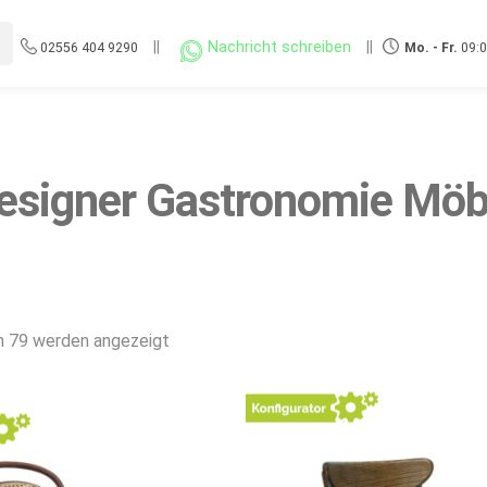
||
Nachricht schreiben
||
02556 404 9290
Mo. - Fr.
09:0
esigner Gastronomie Möb
Nach
n 79 werden angezeigt
Beliebtheit
sortiert