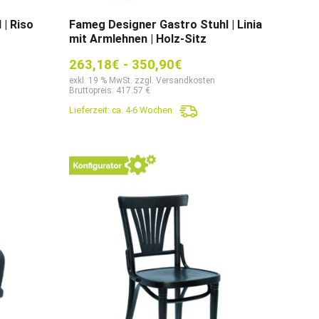
| Riso
Fameg Designer Gastro Stuhl | Linia
mit Armlehnen | Holz-Sitz
263,18
€
-
350,90
€
exkl. 19 % MwSt. zzgl. Versandkosten
Bruttopreis: 417.57 €
Lieferzeit:
ca. 4-6 Wochen