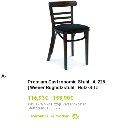
 A-
Premium Gastronomie Stuhl | A-225
| Wiener Bugholzstuhl | Holz-Sitz
116,93
€
-
155,90
€
exkl. 19 % MwSt. zzgl. Versandkosten
Bruttopreis: 185.52 €
Lieferzeit:
ca. 4-6 Wochen