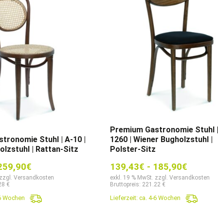
Premium Gastronomie Stuhl |
tronomie Stuhl | A-10 |
1260 | Wiener Bugholzstuhl |
lzstuhl | Rattan-Sitz
Polster-Sitz
259,90
€
139,43
€
-
185,90
€
 zzgl. Versandkosten
exkl. 19 % MwSt. zzgl. Versandkosten
28 €
Bruttopreis: 221.22 €
-6 Wochen
Lieferzeit:
ca. 4-6 Wochen