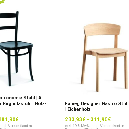
tronomie Stuhl | A-
r Bugholzstuhl | Holz-
Fameg Designer Gastro Stuhl
| Eichenholz
181,90
€
233,93
€
-
311,90
€
 zzgl. Versandkosten
exkl. 19 % MwSt. zzgl. Versandkosten